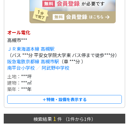
オール電化
高槻市***
ＪＲ東海道本線 高槻駅
（バス ***分 平安女学院大学東 バス停まで徒歩***分）
阪急電鉄京都線 高槻市駅
（車 ***分 ）
南平台小学校
／
阿武野中学校
土地：
***坪
建物：
***㎡
築年：
***年
＋特徴・設備を表示する
1
検索結果
件
（
1
件から
1
件）