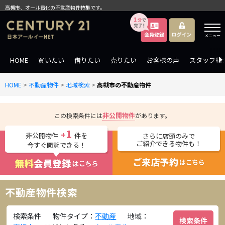
高槻市、オール電化の不動産物件特集です。
メニュー
HOME
買いたい
借りたい
売りたい
お客様の声
スタッフ紹
HOME
>
不動産物件
>
地域検索
>
高槻市の不動産物件
非公開物件
この検索条件には
があります。
1
+
非公開物件
件を
さらに店頭のみで
ご紹介できる物件も！
今すぐ閲覧できる！
不動産物件検索
検索条件
物件タイプ：
不動産
地域：
検索条件