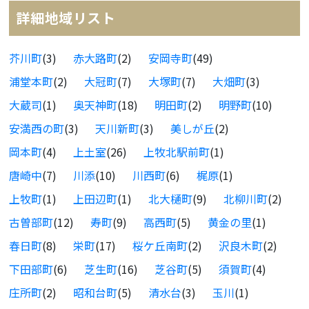
詳細地域リスト
芥川町
(3)
赤大路町
(2)
安岡寺町
(49)
浦堂本町
(2)
大冠町
(7)
大塚町
(7)
大畑町
(3)
大蔵司
(1)
奥天神町
(18)
明田町
(2)
明野町
(10)
安満西の町
(3)
天川新町
(3)
美しが丘
(2)
岡本町
(4)
上土室
(26)
上牧北駅前町
(1)
唐崎中
(7)
川添
(10)
川西町
(6)
梶原
(1)
上牧町
(1)
上田辺町
(1)
北大樋町
(9)
北柳川町
(2)
古曽部町
(12)
寿町
(9)
高西町
(5)
黄金の里
(1)
春日町
(8)
栄町
(17)
桜ケ丘南町
(2)
沢良木町
(2)
下田部町
(6)
芝生町
(16)
芝谷町
(5)
須賀町
(4)
庄所町
(2)
昭和台町
(5)
清水台
(3)
玉川
(1)