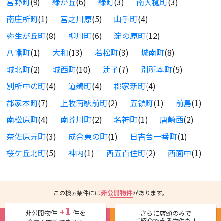
宮野町
(9)
緑が丘
(6)
緑町
(3)
南大樋町
(3)
南庄所町
(1)
宮之川原
(5)
山手町
(4)
弥生が丘町
(8)
柳川町
(6)
淀の原町
(12)
八幡町
(1)
大和
(13)
若松町
(3)
城南町
(8)
城北町
(2)
城西町
(10)
辻子
(7)
別所本町
(5)
別所中の町
(4)
道鵜町
(4)
郡家新町
(4)
郡家本町
(7)
上牧南駅前町
(2)
五領町
(1)
前島
(1)
南松原町
(4)
南芥川町
(2)
名神町
(1)
唐崎西
(2)
奈佐原元町
(3)
成合東の町
(1)
日吉台一番町
(1)
桜ケ丘北町
(5)
神内
(1)
西五百住町
(2)
西面中
(1)
非公開物件
この検索条件には
があります。
1
+
非公開物件
件を
さらに店頭のみで
ご紹介できる物件も！