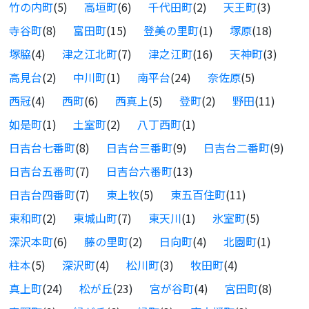
竹の内町
(5)
高垣町
(6)
千代田町
(2)
天王町
(3)
寺谷町
(8)
富田町
(15)
登美の里町
(1)
塚原
(18)
塚脇
(4)
津之江北町
(7)
津之江町
(16)
天神町
(3)
高見台
(2)
中川町
(1)
南平台
(24)
奈佐原
(5)
西冠
(4)
西町
(6)
西真上
(5)
登町
(2)
野田
(11)
如是町
(1)
土室町
(2)
八丁西町
(1)
日吉台七番町
(8)
日吉台三番町
(9)
日吉台二番町
(9)
日吉台五番町
(7)
日吉台六番町
(13)
日吉台四番町
(7)
東上牧
(5)
東五百住町
(11)
東和町
(2)
東城山町
(7)
東天川
(1)
氷室町
(5)
深沢本町
(6)
藤の里町
(2)
日向町
(4)
北園町
(1)
柱本
(5)
深沢町
(4)
松川町
(3)
牧田町
(4)
真上町
(24)
松が丘
(23)
宮が谷町
(4)
宮田町
(8)