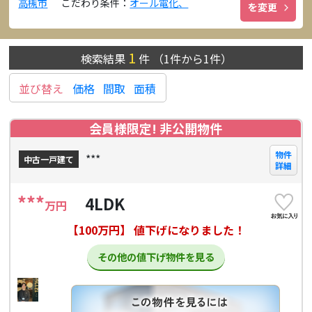
高槻市
こだわり条件：
オール電化、
を変更
1
検索結果
件
（
1
件から
1
件）
並び替え
価格
間取
面積
会員様限定! 非公開物件
物件
***
中古一戸建て
詳細
***
4LDK
万円
【100万円】 値下げになりました！
その他の値下げ物件を見る