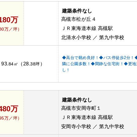
建築条件なし
,180万
高槻市松が丘４
ＪＲ東海道本線 高槻駅
.80万／坪）
北清水小学校 ／ 第九中学校
◆高台で眺め良好！◆バス停徒歩2分！
93.
（28.
）
：
84㎡
38坪
隣に公園多数！◆閑静な住宅街！◆更地
し！
建築条件なし
,480万
高槻市安岡寺町１
ＪＲ東海道本線 高槻駅
.95万／坪）
安岡寺小学校 ／ 第九中学校