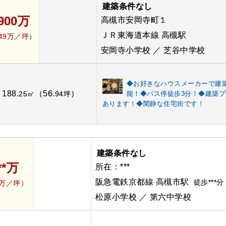
建築条件なし
,900万
高槻市安岡寺町１
ＪＲ東海道本線 高槻駅
.49万／坪）
安岡寺小学校 ／ 芝谷中学校
◆お好きなハウスメーカーで建
188.
（56.
）
：
25㎡
94坪
能！◆バス停徒歩3分！◆建築プ
あります！◆閑静な住宅街です！
建築条件なし
**万
所在：***
阪急電鉄京都線 高槻市駅
徒歩***分
*万／坪）
松原小学校 ／ 第六中学校