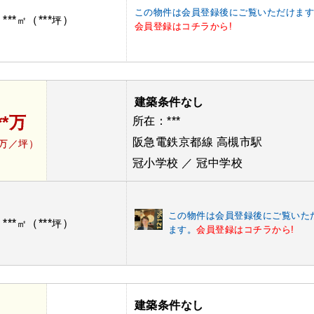
この物件は会員登録後にご覧いただけま
***
（***
）
：
㎡
坪
会員登録はコチラから!
建築条件なし
**万
所在：***
阪急電鉄京都線 高槻市駅
*万／坪）
冠小学校 ／ 冠中学校
この物件は会員登録後にご覧いた
***
（***
）
：
㎡
坪
ます。
会員登録はコチラから!
建築条件なし