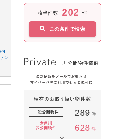
202
該当件数
件
この条件で検索
築可
ラン
289
件
628
件