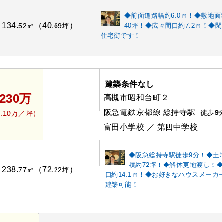
◆前面道路幅約6.0ｍ！◆敷地
134.
（40.
）
：
52㎡
69坪
40坪！◆広々間口約7.2ｍ！◆
住宅街です！
建築条件なし
,230万
高槻市昭和台町２
阪急電鉄京都線 総持寺駅
徒歩
9
0.10万／坪）
富田小学校 ／ 第四中学校
◆阪急総持寺駅徒歩9分！◆土
積約72坪！◆解体更地渡し！
238.
（72.
）
：
77㎡
22坪
口約14.1ｍ！◆お好きなハウスメーカ
建築可能！