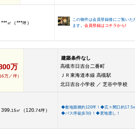
この物件は会員登録後にご覧いた
***
（***
）
：
㎡
坪
ます。
会員登録はコチラから!
建築条件なし
,800万
高槻市日吉台二番町
ＪＲ東海道本線 高槻駅
.16万／坪）
北日吉台小学校 ／ 芝谷中学校
◆敷地面積約120坪！◆広々間口約17.5
399.
（120.
）
：
15㎡
74坪
◆バス停徒歩3分！◆更地渡し！