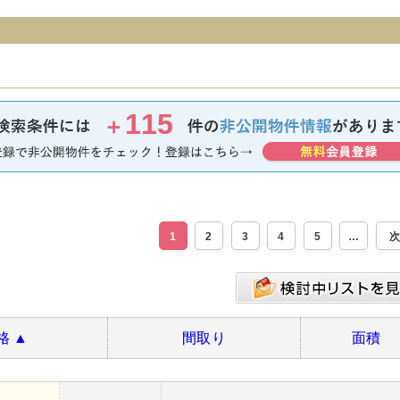
115
＋
1
2
3
4
5
格
▲
間取り
面積