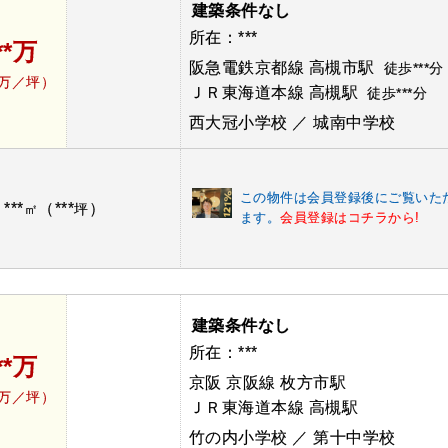
建築条件なし
所在：***
**万
阪急電鉄京都線 高槻市駅
徒歩***分
*万／坪）
ＪＲ東海道本線 高槻駅
徒歩***分
西大冠小学校 ／ 城南中学校
この物件は会員登録後にご覧いた
***
（***
）
：
㎡
坪
ます。
会員登録はコチラから!
建築条件なし
所在：***
**万
京阪 京阪線 枚方市駅
*万／坪）
ＪＲ東海道本線 高槻駅
竹の内小学校 ／ 第十中学校