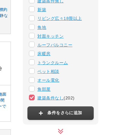
建築条件無し
新築
面積約
閑静な
リビング広々18畳以上
角地
対面キッチン
ルーフバルコニー
床暖房
トランクルーム
分
ペット相談
オール電化
角部屋
地面
建築条件なし
(202)
◆間
ーで
条件をさらに追加