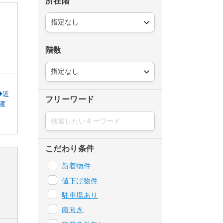
所在階
階数
◆近
フリーワード
渡
こだわり条件
新着物件
値下げ物件
駐車場あり
南向き