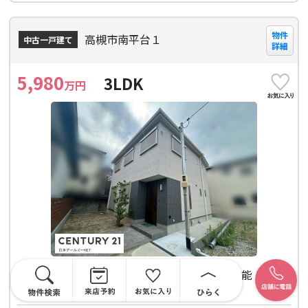
物件
高槻市南平台１
中古一戸建て
詳細
5,980
3LDK
万円
◆新築未入居！◆平坦地！◆駐車3台可能！◆令
和6年3月完成！◆充実設備！