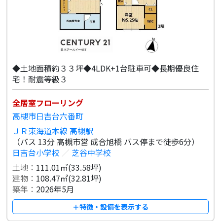
◆土地面積約３３坪◆4LDK+1台駐車可◆長期優良住
宅！耐震等級３
全居室フローリング
高槻市日吉台六番町
ＪＲ東海道本線 高槻駅
（バス 13分 高槻市営 成合旭橋 バス停まで徒歩6分）
日吉台小学校
／
芝谷中学校
土地：
111.01㎡(33.58坪)
建物：
108.47㎡(32.81坪)
築年：
2026年5月
＋特徴・設備を表示する