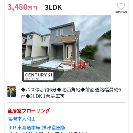
3,480
3LDK
万円
◆バス停歩約6分◆北西角地◆前面道路幅員約6
ｍ◆3LDK 1台駐車可
全居室フローリング
高槻市大和１
ＪＲ東海道本線 摂津富田駅