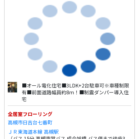
■オール電化住宅■3LDK+2台駐車可※車種制限
有■前面道路幅員約8ｍ！■制震ダンパー導入住
宅
全居室フローリング
高槻市日吉台七番町
ＪＲ東海道本線 高槻駅
（バス 15分 高槻市営バス 成合旭橋 バス停まで徒歩3