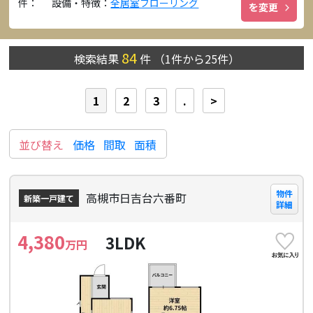
件：
設備・特徴：
全居室フローリング
を変更
84
検索結果
件
（
1
件から
25
件）
1
2
3
.
>
並び替え
価格
間取
面積
物件
高槻市日吉台六番町
新築一戸建て
詳細
4,380
3LDK
万円