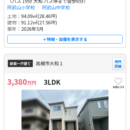
（バス 19分 大和 バス停まで徒歩6分）
阿武山小学校
／
阿武山中学校
土地：
94.09㎡(28.46坪)
建物：
91.12㎡(27.56坪)
築年：
2026年5月
＋特徴・設備を表示する
物件
高槻市大和１
新築一戸建て
詳細
3,380
3LDK
万円