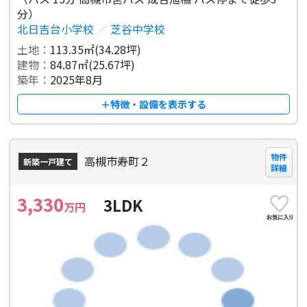
分）
北日吉台小学校
／
芝谷中学校
土地：
113.35㎡(34.28坪)
建物：
84.87㎡(25.67坪)
築年：
2025年8月
＋特徴・設備を表示する
物件
高槻市寿町２
新築一戸建て
詳細
3,330
3LDK
万円