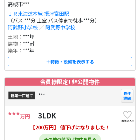
高槻市***
ＪＲ東海道本線 摂津富田駅
（バス ***分 土室 バス停まで徒歩***分）
阿武野小学校
／
阿武野中学校
土地：
***坪
建物：
***㎡
築年：
***年
＋特徴・設備を表示する
会員様限定! 非公開物件
物件
***
新築一戸建て
詳細
***
3LDK
万円
【200万円】 値下げになりました！
その他の値下げ物件を見る