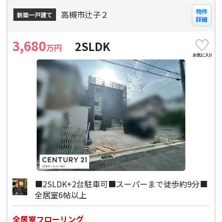
物件
高槻市辻子２
新築一戸建て
詳細
3,680
2SLDK
万円
■2SLDK+2台駐車可■スーパーまで徒歩約9分■
全居室6帖以上
全居室フローリング