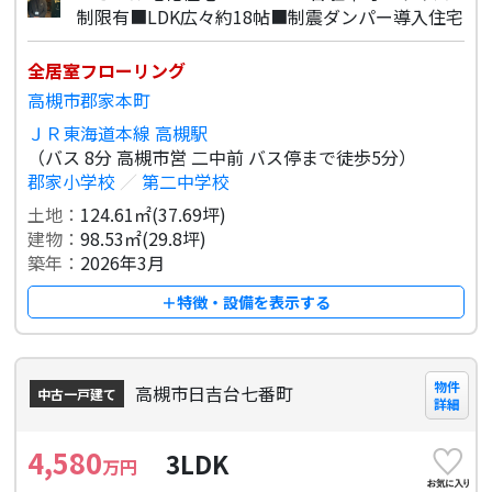
制限有■LDK広々約18帖■制震ダンパー導入住宅
全居室フローリング
高槻市郡家本町
ＪＲ東海道本線 高槻駅
（バス 8分 高槻市営 二中前 バス停まで徒歩5分）
郡家小学校
／
第二中学校
土地：
124.61㎡(37.69坪)
建物：
98.53㎡(29.8坪)
築年：
2026年3月
＋特徴・設備を表示する
物件
高槻市日吉台七番町
中古一戸建て
詳細
4,580
3LDK
万円