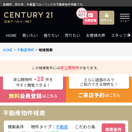
高槻市、茨木市、全居室フローリングの不動産物件特集です。
メニュー
HOME
買いたい
借りたい
売りたい
お客様の声
スタッフ紹
HOME
>
不動産物件
>
地域検索
非公開物件
この検索条件には
があります。
28
+
非公開物件
件を
さらに店頭のみで
ご紹介できる物件も！
今すぐ閲覧できる！
不動産物件検索
検索条件
物件タイプ：
不動産
こだわり条
検索条件