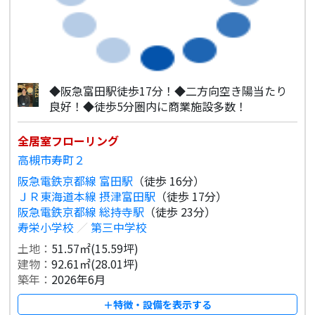
◆阪急富田駅徒歩17分！◆二方向空き陽当たり
良好！◆徒歩5分圏内に商業施設多数！
全居室フローリング
高槻市寿町２
阪急電鉄京都線 富田駅
（徒歩 16分）
ＪＲ東海道本線 摂津富田駅
（徒歩 17分）
阪急電鉄京都線 総持寺駅
（徒歩 23分）
寿栄小学校
／
第三中学校
土地：
51.57㎡(15.59坪)
建物：
92.61㎡(28.01坪)
築年：
2026年6月
＋特徴・設備を表示する