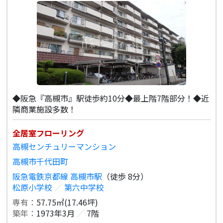
◆阪急『高槻市』駅徒歩約10分◆最上階7階部分！◆近
隣商業施設多数！
全居室フローリング
高槻センチュリーマンション
高槻市千代田町
阪急電鉄京都線 高槻市駅
（徒歩 8分）
松原小学校
／
第六中学校
専有：
57.75㎡(17.46坪)
築年：
1973年3月
／
7階