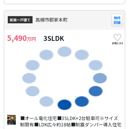
物件
高槻市郡家本町
新築一戸建て
詳細
5,490
3SLDK
万円
■オール電化住宅■3SLDK+2台駐車可※サイズ
制限有■LDK広々約18帖■制震ダンパー導入住宅