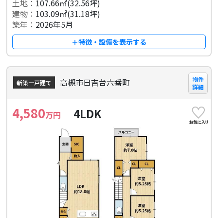
土地：
107.66㎡(32.56坪)
建物：
103.09㎡(31.18坪)
築年：
2026年5月
＋特徴・設備を表示する
物件
高槻市日吉台六番町
新築一戸建て
詳細
4,580
4LDK
万円