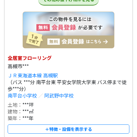
全居室フローリング
高槻市***
ＪＲ東海道本線 高槻駅
（バス ***分 南平台東 平安女学院大学東 バス停まで徒
歩***分）
南平台小学校
／
阿武野中学校
土地：
***坪
建物：
***㎡
築年：
***年
＋特徴・設備を表示する