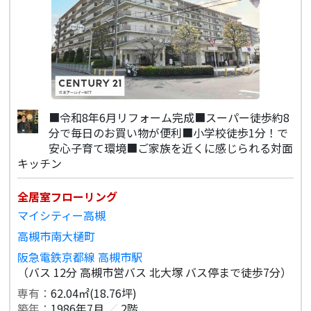
■令和8年6月リフォーム完成■スーパー徒歩約8
分で毎日のお買い物が便利■小学校徒歩1分！で
安心子育て環境■ご家族を近くに感じられる対面
キッチン
全居室フローリング
マイシティー高槻
高槻市南大樋町
阪急電鉄京都線 高槻市駅
（バス 12分 高槻市営バス 北大塚 バス停まで徒歩7分）
専有：
62.04㎡(18.76坪)
築年：
1986年7月
／
2階