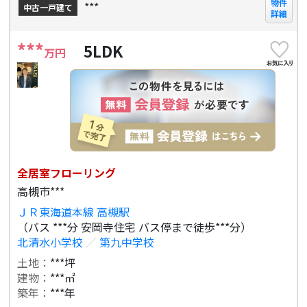
物件
***
中古一戸建て
詳細
***
5LDK
万円
全居室フローリング
高槻市***
ＪＲ東海道本線 高槻駅
（バス ***分 安岡寺住宅 バス停まで徒歩***分）
北清水小学校
／
第九中学校
土地：
***坪
建物：
***㎡
築年：
***年