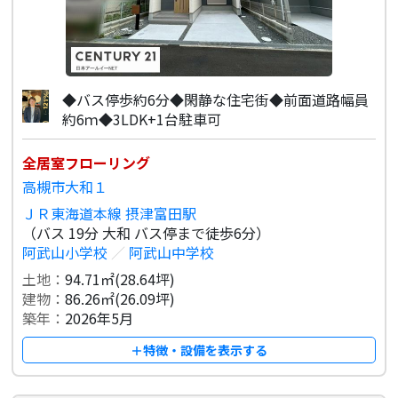
◆バス停歩約6分◆閑静な住宅街◆前面道路幅員
約6ｍ◆3LDK+1台駐車可
全居室フローリング
高槻市大和１
ＪＲ東海道本線 摂津富田駅
（バス 19分 大和 バス停まで徒歩6分）
阿武山小学校
／
阿武山中学校
土地：
94.71㎡(28.64坪)
建物：
86.26㎡(26.09坪)
築年：
2026年5月
＋特徴・設備を表示する