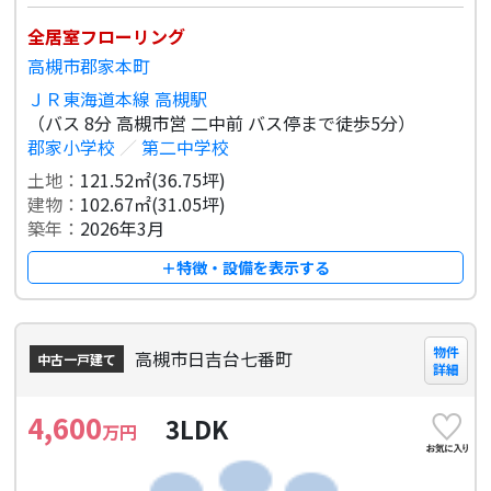
全居室フローリング
高槻市郡家本町
ＪＲ東海道本線 高槻駅
（バス 8分 高槻市営 二中前 バス停まで徒歩5分）
郡家小学校
／
第二中学校
土地：
121.52㎡(36.75坪)
建物：
102.67㎡(31.05坪)
築年：
2026年3月
＋特徴・設備を表示する
物件
高槻市日吉台七番町
中古一戸建て
詳細
4,600
3LDK
万円