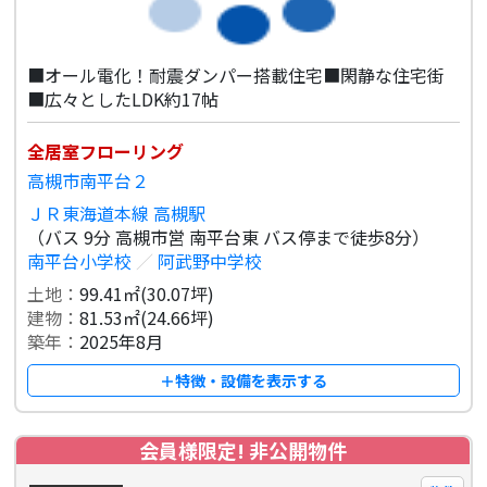
■オール電化！耐震ダンパー搭載住宅■閑静な住宅街
■広々としたLDK約17帖
全居室フローリング
高槻市南平台２
ＪＲ東海道本線 高槻駅
（バス 9分 高槻市営 南平台東 バス停まで徒歩8分）
南平台小学校
／
阿武野中学校
土地：
99.41㎡(30.07坪)
建物：
81.53㎡(24.66坪)
築年：
2025年8月
＋特徴・設備を表示する
会員様限定! 非公開物件