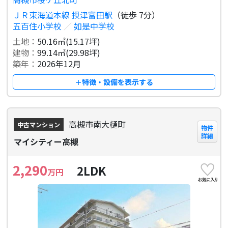
ＪＲ東海道本線 摂津富田駅
（徒歩 7分）
五百住小学校
／
如是中学校
土地：
50.16㎡(15.17坪)
建物：
99.14㎡(29.98坪)
築年：
2026年12月
＋特徴・設備を表示する
高槻市南大樋町
中古マンション
物件
詳細
マイシティー高槻
2,290
2LDK
万円