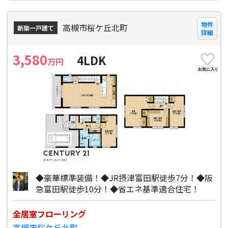
物件
高槻市桜ケ丘北町
新築一戸建て
詳細
3,580
4LDK
万円
◆豪華標準装備！◆JR摂津富田駅徒歩7分！◆阪
急富田駅徒歩10分！◆省エネ基準適合住宅！
全居室フローリング
高槻市桜ケ丘北町