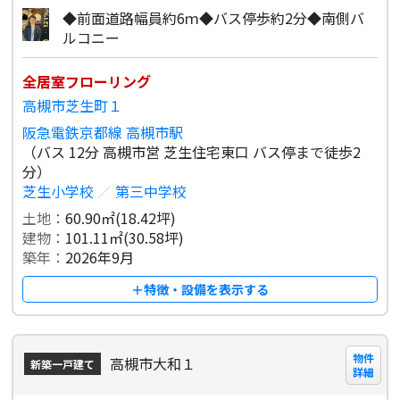
◆前面道路幅員約6ｍ◆バス停歩約2分◆南側バ
ルコニー
全居室フローリング
高槻市芝生町１
阪急電鉄京都線 高槻市駅
（バス 12分 高槻市営 芝生住宅東口 バス停まで徒歩2
分）
芝生小学校
／
第三中学校
土地：
60.90㎡(18.42坪)
建物：
101.11㎡(30.58坪)
築年：
2026年9月
＋特徴・設備を表示する
物件
高槻市大和１
新築一戸建て
詳細