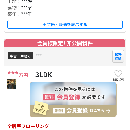
土地：
***坪
建物：
***㎡
築年：
***年
＋特徴・設備を表示する
会員様限定! 非公開物件
物件
***
中古一戸建て
詳細
***
3LDK
万円
全居室フローリング