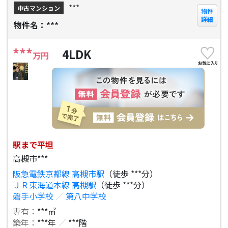
***
中古マンション
物件
詳細
物件名：***
***
4LDK
万円
駅まで平坦
高槻市***
阪急電鉄京都線 高槻市駅
（徒歩 ***分）
ＪＲ東海道本線 高槻駅
（徒歩 ***分）
磐手小学校
／
第八中学校
専有：
***㎡
築年：
***年
／
***階