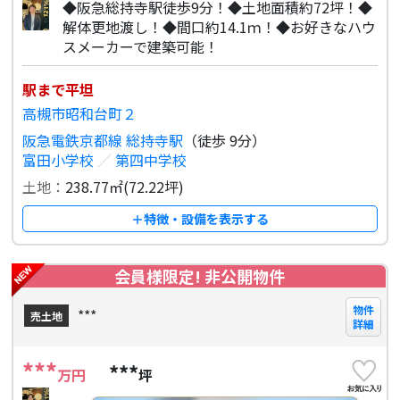
◆阪急総持寺駅徒歩9分！◆土地面積約72坪！◆
解体更地渡し！◆間口約14.1ｍ！◆お好きなハウ
スメーカーで建築可能！
駅まで平坦
高槻市昭和台町２
阪急電鉄京都線 総持寺駅
（徒歩 9分）
富田小学校
／
第四中学校
土地：
238.77㎡(72.22坪)
＋特徴・設備を表示する
会員様限定! 非公開物件
物件
***
売土地
詳細
***
***
万円
坪