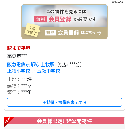
駅まで平坦
高槻市***
阪急電鉄京都線 上牧駅
（徒歩 ***分）
上牧小学校
／
五領中学校
土地：
***坪
建物：
***㎡
築年：
***年
＋特徴・設備を表示する
会員様限定! 非公開物件