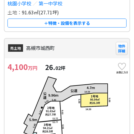
桃園小学校
／
第一中学校
土地：
91.63㎡(27.71坪)
＋特徴・設備を表示する
物件
高槻市城西町
売土地
詳細
4,100
26.
万円
02
坪