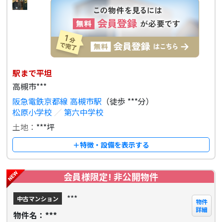
駅まで平坦
高槻市***
阪急電鉄京都線 高槻市駅
（徒歩 ***分）
松原小学校
／
第六中学校
土地：
***坪
＋特徴・設備を表示する
会員様限定! 非公開物件
***
中古マンション
物件
詳細
物件名：***