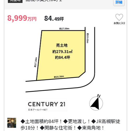
詳細
8,999
84.
万円
49
坪
◆土地面積約84坪！◆更地渡し！◆JR高槻駅徒
歩18分！◆閑静な住宅街！◆東南角地！