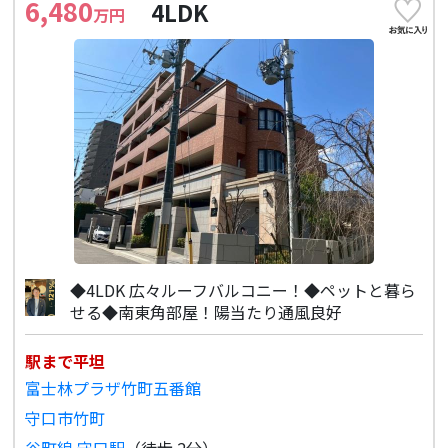
6,480
4LDK
万円
◆4LDK 広々ルーフバルコニー！◆ペットと暮ら
せる◆南東角部屋！陽当たり通風良好
駅まで平坦
富士林プラザ竹町五番館
守口市竹町