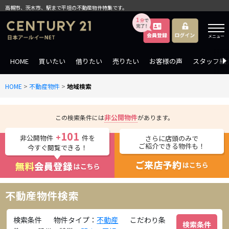
高槻市、茨木市、駅まで平坦の不動産物件特集です。
メニュー
HOME
買いたい
借りたい
売りたい
お客様の声
スタッフ紹
HOME
>
不動産物件
>
地域検索
非公開物件
この検索条件には
があります。
101
+
非公開物件
件を
さらに店頭のみで
ご紹介できる物件も！
今すぐ閲覧できる！
不動産物件検索
検索条件
物件タイプ：
不動産
こだわり条
検索条件