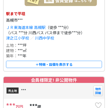
駅まで平坦
高槻市***
ＪＲ東海道本線 高槻駅
（徒歩 ***分）
（バス ***分 川西バス バス停まで徒歩***分）
津之江小学校
／
川西中学校
土地：
***坪
建物：
***㎡
築年：
***年
＋特徴・設備を表示する
会員様限定! 非公開物件
物件
***
売土地
詳細
***
***
万円
坪