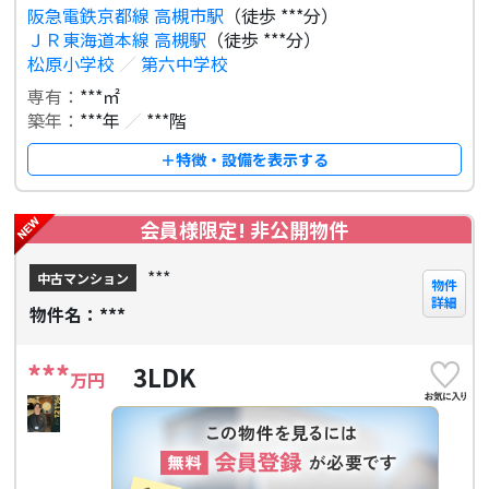
阪急電鉄京都線 高槻市駅
（徒歩 ***分）
ＪＲ東海道本線 高槻駅
（徒歩 ***分）
松原小学校
／
第六中学校
専有：
***㎡
築年：
***年
／
***階
＋特徴・設備を表示する
会員様限定! 非公開物件
***
中古マンション
物件
詳細
物件名：***
***
3LDK
万円