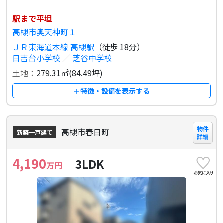
駅まで平坦
高槻市奥天神町１
ＪＲ東海道本線 高槻駅
（徒歩 18分）
日吉台小学校
／
芝谷中学校
土地：
279.31㎡(84.49坪)
＋特徴・設備を表示する
物件
高槻市春日町
新築一戸建て
詳細
4,190
3LDK
万円