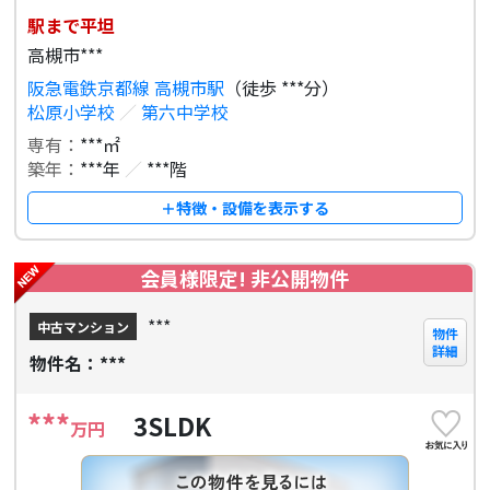
駅まで平坦
高槻市***
阪急電鉄京都線 高槻市駅
（徒歩 ***分）
松原小学校
／
第六中学校
専有：
***㎡
築年：
***年
／
***階
＋特徴・設備を表示する
会員様限定! 非公開物件
***
中古マンション
物件
詳細
物件名：***
***
3SLDK
万円