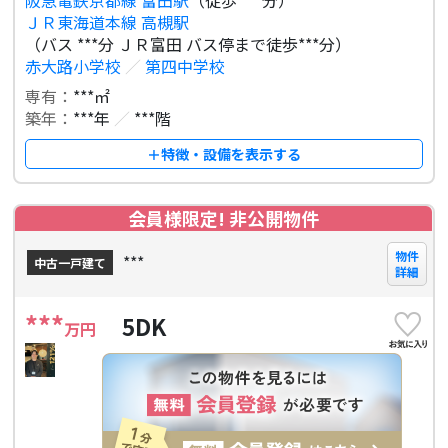
阪急電鉄京都線 富田駅
（徒歩 ***分）
ＪＲ東海道本線 高槻駅
（バス ***分 ＪＲ富田 バス停まで徒歩***分）
赤大路小学校
／
第四中学校
専有：
***㎡
築年：
***年
／
***階
＋特徴・設備を表示する
会員様限定! 非公開物件
物件
***
中古一戸建て
詳細
***
5DK
万円