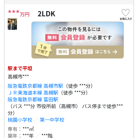
***
2LDK
万円
駅まで平坦
高槻市***
阪急電鉄京都線 高槻市駅
（徒歩 ***分）
ＪＲ東海道本線 高槻駅
（徒歩 ***分）
阪急電鉄京都線 富田駅
（バス ***分 市役所前（高槻市） バス停まで徒歩***
分）
桃園小学校
／
第一中学校
専有：
***㎡
築年：
***年
／
***階