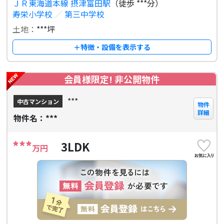
ＪＲ東海道本線 摂津富田駅
（徒歩 ***分）
寿栄小学校
／
第三中学校
土地：
***坪
＋特徴・設備を表示する
会員様限定! 非公開物件
***
中古マンション
物件
詳細
物件名：***
***
3LDK
万円