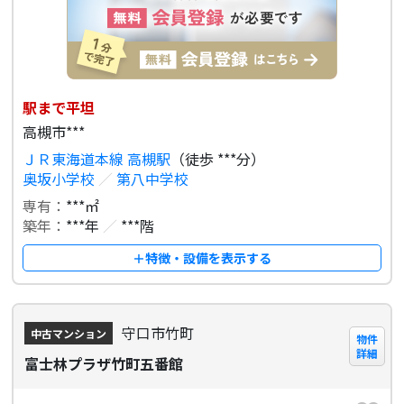
駅まで平坦
高槻市***
ＪＲ東海道本線 高槻駅
（徒歩 ***分）
奥坂小学校
／
第八中学校
専有：
***㎡
築年：
***年
／
***階
＋特徴・設備を表示する
守口市竹町
中古マンション
物件
詳細
富士林プラザ竹町五番館