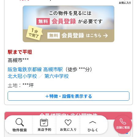
駅まで平坦
高槻市***
阪急電鉄京都線 高槻市駅
（徒歩 ***分）
北大冠小学校
／
第六中学校
土地：
***坪
＋特徴・設備を表示する
会員様限定! 非公開物件
物件
***
売土地
詳細