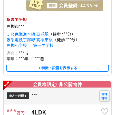
駅まで平坦
高槻市***
ＪＲ東海道本線 高槻駅
（徒歩 ***分）
阪急電鉄京都線 高槻市駅
（徒歩 ***分）
高槻小学校
／
第一中学校
専有：
***㎡
築年：
***年
／
***階
＋特徴・設備を表示する
会員様限定! 非公開物件
物件
***
中古一戸建て
詳細
***
4LDK
万円