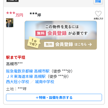
詳細
***
***
万円
坪
駅まで平坦
高槻市***
阪急電鉄京都線 高槻市駅
（徒歩 ***分）
ＪＲ東海道本線 高槻駅
（徒歩 ***分）
西大冠小学校
／
城南中学校
土地：
***坪
＋特徴・設備を表示する