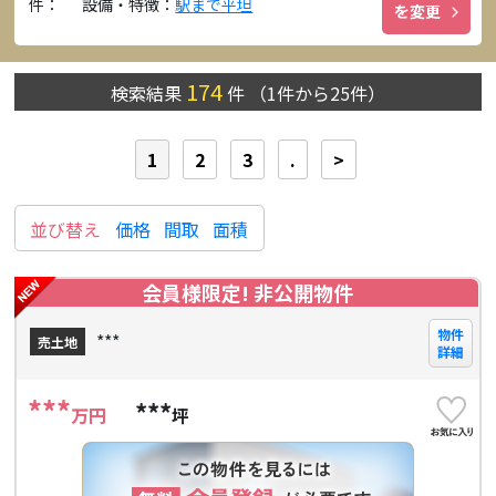
件：
設備・特徴：
駅まで平坦
を変更
174
検索結果
件
（
1
件から
25
件）
1
2
3
.
>
並び替え
価格
間取
面積
会員様限定! 非公開物件
物件
***
売土地
詳細
***
***
万円
坪