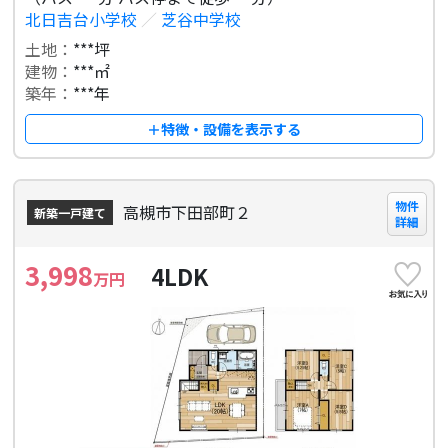
北日吉台小学校
／
芝谷中学校
土地：
***坪
建物：
***㎡
築年：
***年
＋特徴・設備を表示する
物件
高槻市下田部町２
新築一戸建て
詳細
3,998
4LDK
万円