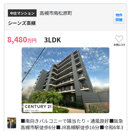
高槻市南松原町
中古マンション
物件
詳細
シーンズ高槻
8,480
3LDK
万円
■南向きバルコニーで陽当たり・通風良好■阪急
高槻市駅徒歩6分■JR高槻駅徒歩16分■令和6年3