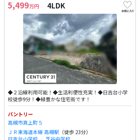
5,499
4LDK
万円
◆２沿線利用可能！◆生活利便性充実！◆日吉台小学
校徒歩9分！◆緑豊かな住宅街です！
パントリー
高槻市真上町５
ＪＲ東海道本線 高槻駅
（徒歩 23分）
日吉台小学校
／
芝谷中学校