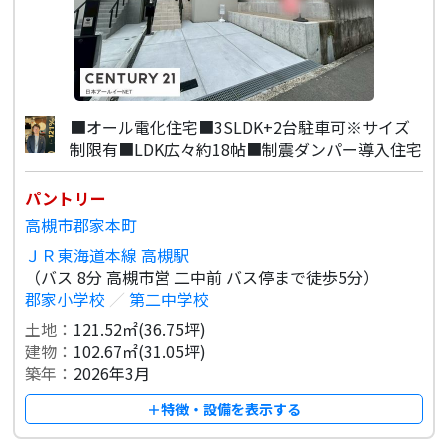
■オール電化住宅■3SLDK+2台駐車可※サイズ
制限有■LDK広々約18帖■制震ダンパー導入住宅
パントリー
高槻市郡家本町
ＪＲ東海道本線 高槻駅
（バス 8分 高槻市営 二中前 バス停まで徒歩5分）
郡家小学校
／
第二中学校
土地：
121.52㎡(36.75坪)
建物：
102.67㎡(31.05坪)
築年：
2026年3月
＋特徴・設備を表示する