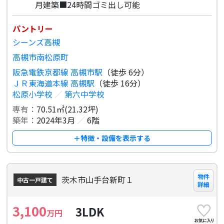
月建築■24時間ゴミ出し可能
パントリー
シーンズ高槻
高槻市南松原町
阪急電鉄京都線 高槻市駅
（徒歩 6分）
ＪＲ東海道本線 高槻駅
（徒歩 16分）
松原小学校
／
第六中学校
専有：
70.51㎡(21.32坪)
築年：
2024年3月
／
6階
＋特徴・設備を表示する
物件
茨木市山手台新町１
中古一戸建て
詳細
3,100
3LDK
万円