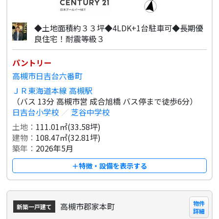
◆土地面積約３３坪◆4LDK+1台駐車可◆長期優
良住宅！耐震等級３
パントリー
高槻市日吉台六番町
ＪＲ東海道本線 高槻駅
（バス 13分 高槻市営 成合旭橋 バス停まで徒歩6分）
日吉台小学校
／
芝谷中学校
土地：
111.01㎡(33.58坪)
建物：
108.47㎡(32.81坪)
築年：
2026年5月
＋特徴・設備を表示する
物件
高槻市郡家本町
新築一戸建て
詳細