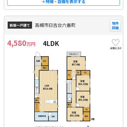
＋特徴・設備を表示する
物件
高槻市日吉台六番町
新築一戸建て
詳細
4,580
4LDK
万円