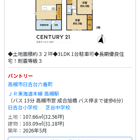
◆土地面積約３２坪◆3LDK 1台駐車可◆長期優良住
宅！耐震等級３
パントリー
高槻市日吉台六番町
ＪＲ東海道本線 高槻駅
（バス 13分 高槻市営 成合旭橋 バス停まで徒歩6分）
日吉台小学校
／
芝谷中学校
土地：
107.66㎡(32.56坪)
建物：
103.09㎡(31.18坪)
築年：
2026年5月