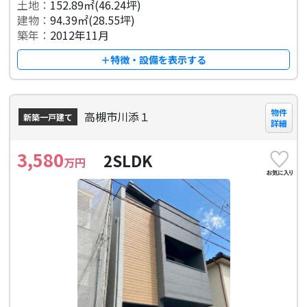
土地：
152.89㎡(46.24坪)
建物：
94.39㎡(28.55坪)
築年：
2012年11月
＋特徴・設備を表示する
物件
高槻市川添１
新築一戸建て
詳細
3,580
2SLDK
万円