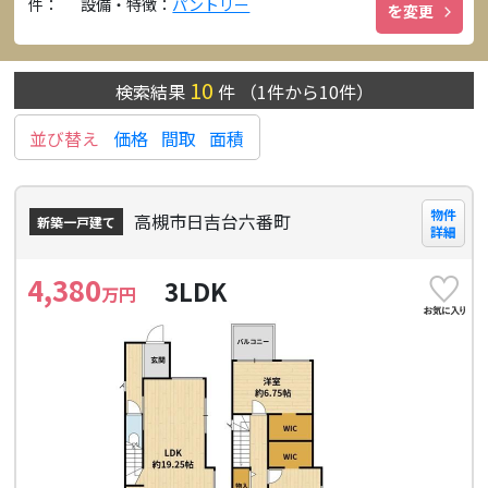
件：
設備・特徴：
パントリー
を変更
10
検索結果
件
（
1
件から
10
件）
並び替え
価格
間取
面積
物件
高槻市日吉台六番町
新築一戸建て
詳細
4,380
3LDK
万円