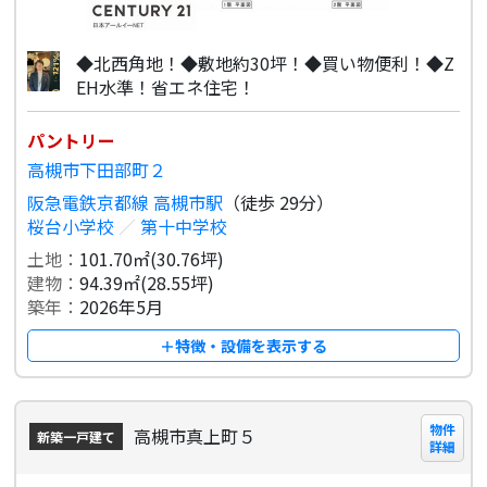
◆北西角地！◆敷地約30坪！◆買い物便利！◆Z
EH水準！省エネ住宅！
パントリー
高槻市下田部町２
阪急電鉄京都線 高槻市駅
（徒歩 29分）
桜台小学校
／
第十中学校
土地：
101.70㎡(30.76坪)
建物：
94.39㎡(28.55坪)
築年：
2026年5月
＋特徴・設備を表示する
物件
高槻市真上町５
新築一戸建て
詳細