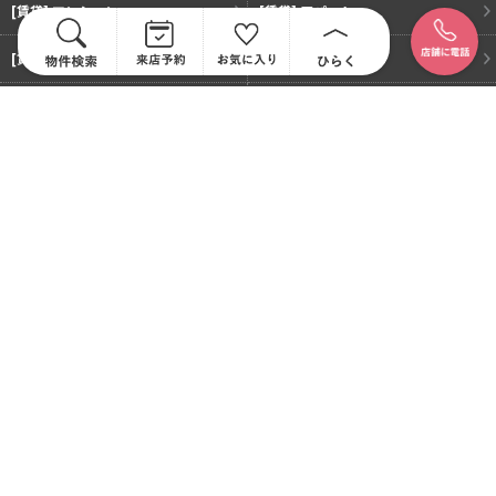
[賃貸] マンション
[賃貸] アパート
[賃貸] 戸建て
[賃貸] 事業用物件
[賃貸] 物件リクエスト
コンテンツ
オープンハウス開催中
不動産売却のご相談
お客様の声
会社情報
会社概要・アクセス
スタッフ紹介
お問い合わせ
プライバシーポリシー
世界最大級の不動産ネットワーク、センチュリー21