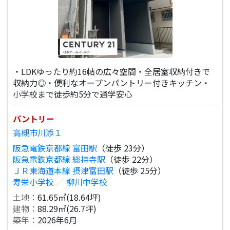
・LDKゆったり約16帖の広々空間・全居室収納付きで
収納力◎・便利なオープンパントリー付きキッチン・
小学校まで徒歩約5分で通学安心
パントリー
高槻市川添１
阪急電鉄京都線 富田駅
（徒歩 23分）
阪急電鉄京都線 総持寺駅
（徒歩 22分）
ＪＲ東海道本線 摂津富田駅
（徒歩 25分）
寿栄小学校
／
柳川中学校
土地：
61.65㎡(18.64坪)
建物：
88.29㎡(26.7坪)
築年：
2026年6月