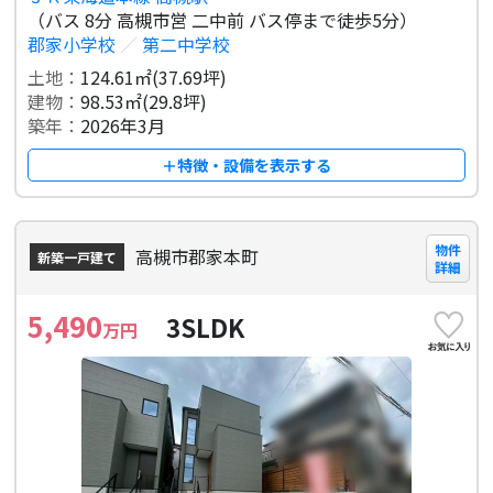
（バス 8分 高槻市営 二中前 バス停まで徒歩5分）
郡家小学校
／
第二中学校
土地：
124.61㎡(37.69坪)
建物：
98.53㎡(29.8坪)
築年：
2026年3月
＋特徴・設備を表示する
物件
高槻市郡家本町
新築一戸建て
詳細
5,490
3SLDK
万円