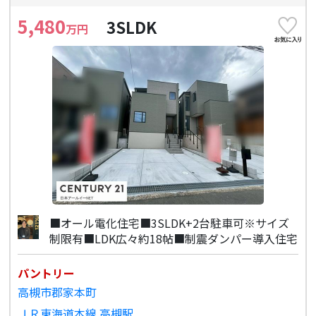
5,480
3SLDK
万円
■オール電化住宅■3SLDK+2台駐車可※サイズ
制限有■LDK広々約18帖■制震ダンパー導入住宅
パントリー
高槻市郡家本町
ＪＲ東海道本線 高槻駅