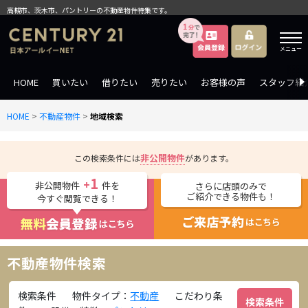
高槻市、茨木市、パントリーの不動産物件特集です。
メニュー
HOME
買いたい
借りたい
売りたい
お客様の声
スタッフ紹
HOME
>
不動産物件
>
地域検索
非公開物件
この検索条件には
があります。
1
+
非公開物件
件を
さらに店頭のみで
ご紹介できる物件も！
今すぐ閲覧できる！
不動産物件検索
検索条件
物件タイプ：
不動産
こだわり条
検索条件