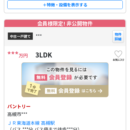
＋特徴・設備を表示する
会員様限定! 非公開物件
物件
***
中古一戸建て
詳細
***
3LDK
万円
パントリー
高槻市***
ＪＲ東海道本線 高槻駅
（バス ***分 バス停まで徒歩***分）