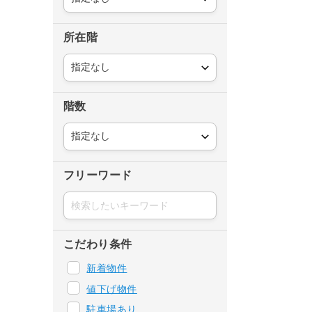
所在階
階数
フリーワード
こだわり条件
新着物件
値下げ物件
駐車場あり