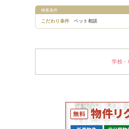
検索条件
こだわり条件
ペット相談
学校・