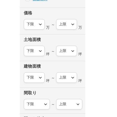
価格
～
万
万
土地面積
～
坪
坪
建物面積
～
坪
坪
間取り
～