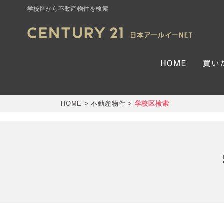
学校区から不動産物件を検索
HOME
>
不動産物件
>
学校区検索