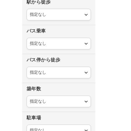
駅から徒歩
バス乗車
バス停から徒歩
築年数
駐車場