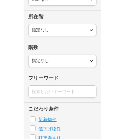
所在階
階数
フリーワード
こだわり条件
新着物件
値下げ物件
駐車場あり