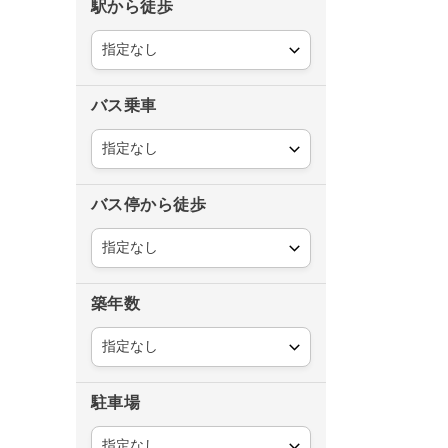
駅から徒歩
バス乗車
バス停から徒歩
築年数
駐車場