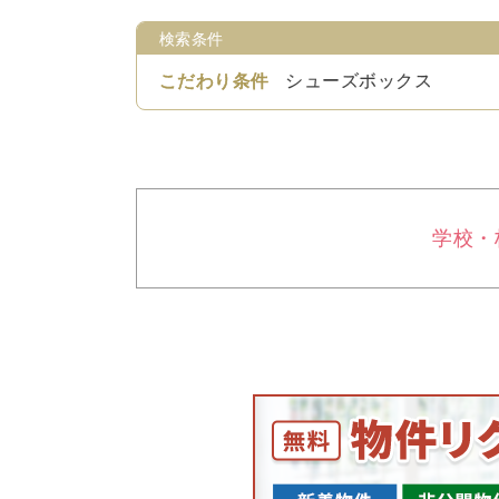
検索条件
こだわり条件
シューズボックス
学校・