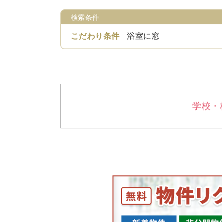
検索条件
こだわり条件
浴室に窓
学校・