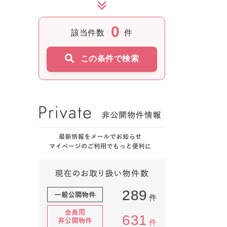
0
該当件数
件
この条件で検索
289
件
631
件