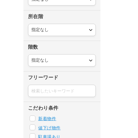
所在階
階数
フリーワード
こだわり条件
新着物件
値下げ物件
駐車場あり