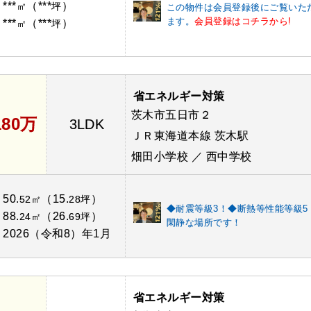
***
（***
）
：
㎡
坪
この物件は会員登録後にご覧いた
ます。
会員登録はコチラから!
***
（***
）
：
㎡
坪
省エネルギー対策
茨木市五日市２
180万
3LDK
ＪＲ東海道本線 茨木駅
畑田小学校 ／ 西中学校
50.
（15.
）
：
52㎡
28坪
◆耐震等級3！◆断熱等性能等級5
88.
（26.
）
：
24㎡
69坪
閑静な場所です！
2026（令和8）年1月
：
省エネルギー対策