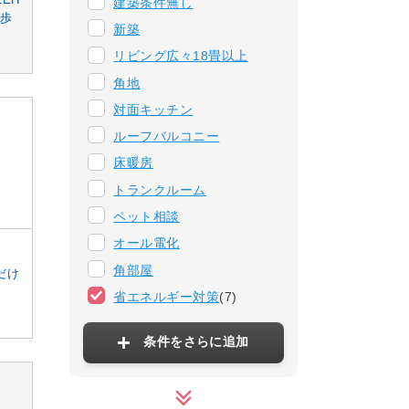
建築条件無し
徒歩
新築
リビング広々18畳以上
角地
対面キッチン
ルーフバルコニー
床暖房
トランクルーム
ペット相談
オール電化
角部屋
だけ
省エネルギー対策
(7)
条件をさらに追加