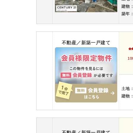
建物
築年
不動産／新築一戸建て
*
10
土地
建物
不動産／新築一戸建て