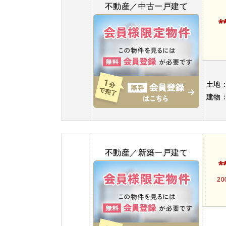
不動産／中古一戸建て
*
土地
建物
不動産／新築一戸建て
*
20