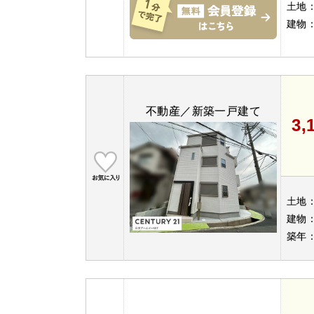
土地
建物
不動産／新築一戸建て
3,
土地
建物
築年