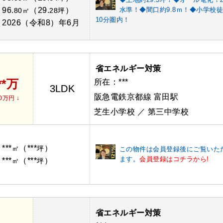
96.
（29.
）
水準！◆間口約9.8ｍ！◆小学校
：
80㎡
28坪
10分圏内！
2026（令和8）年6月
：
省エネルギー対策
**万
所在：***
3LDK
阪急電鉄京都線 富田駅
0万円 ↓
芝生小学校 ／ 第三中学校
***
（***
）
：
㎡
坪
この物件は会員登録後にご覧いた
ます。
会員登録はコチラから!
***
（***
）
：
㎡
坪
省エネルギー対策