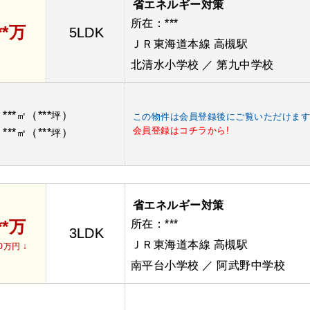
省エネルギー対策
所在：***
**万
5LDK
ＪＲ東海道本線 高槻駅
北清水小学校 ／ 第九中学校
***
（***
）
：
㎡
坪
この物件は会員登録後にご覧いただけま
会員登録はコチラから!
***
（***
）
：
㎡
坪
省エネルギー対策
**万
所在：***
3LDK
ＪＲ東海道本線 高槻駅
0万円 ↓
南平台小学校 ／ 阿武野中学校