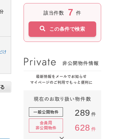
7
*分
該当件数
件
この条件で検索
だけ
289
件
628
件