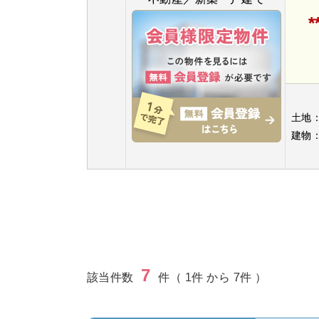
*
土地
建物
7
該当件数
件（ 1件 から 7件 ）