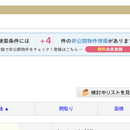
4
＋
格
▲
間取り
面積