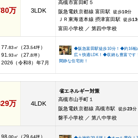
高槻市富田町５
780万
3LDK
阪急電鉄京都線 富田駅
徒歩
10
分
ＪＲ東海道本線 摂津富田駅
徒歩
13
富田小学校 ／ 第四中学校
77.
（23.
）
：
83㎡
54坪
◆阪急富田駅徒歩10分！◆約16帖
91.
（27.
）
広々快適LDK！◆収納も豊富です
：
93㎡
8坪
閑静な住宅街！
2026（令和8）年7月
：
省エネルギー対策
高槻市山手町１
329万
4LDK
阪急電鉄京都線 高槻市駅
徒歩
23
分
磐手小学校 ／ 第八中学校
98.
（29.
）
：
00㎡
64坪
◆土地約29.5坪！◆オール電化！Z