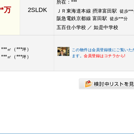
所在：***
**万
2SLDK
ＪＲ東海道本線 摂津富田駅
徒歩**
阪急電鉄京都線 富田駅
徒歩***分
五百住小学校 ／ 如是中学校
***
（***
）
：
㎡
坪
この物件は会員登録後にご覧いた
ます。
会員登録はコチラから!
***
（***
）
：
㎡
坪