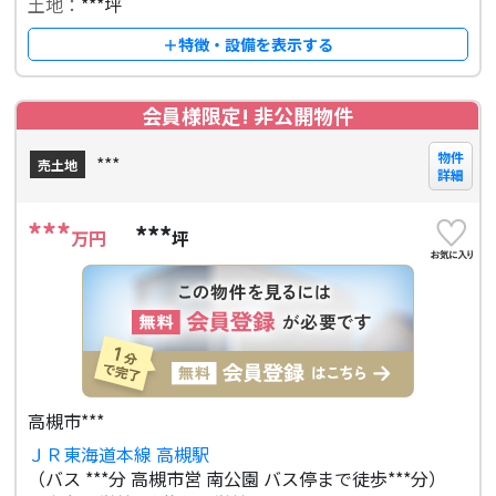
土地：
***坪
＋特徴・設備を表示する
会員様限定! 非公開物件
物件
***
売土地
詳細
***
***
万円
坪
高槻市***
ＪＲ東海道本線 高槻駅
（バス ***分 高槻市営 南公園 バス停まで徒歩***分）