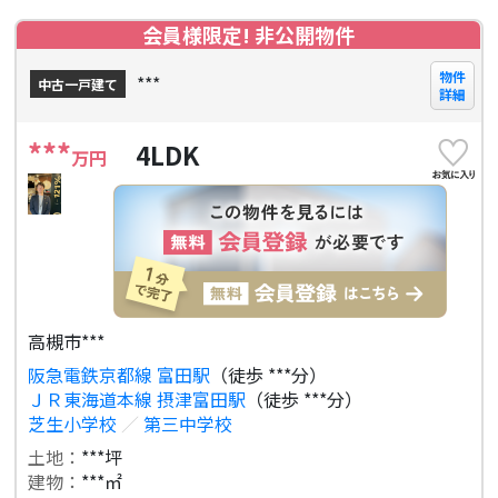
会員様限定! 非公開物件
物件
***
中古一戸建て
詳細
***
4LDK
万円
高槻市***
阪急電鉄京都線 富田駅
（徒歩 ***分）
ＪＲ東海道本線 摂津富田駅
（徒歩 ***分）
芝生小学校
／
第三中学校
土地：
***坪
建物：
***㎡