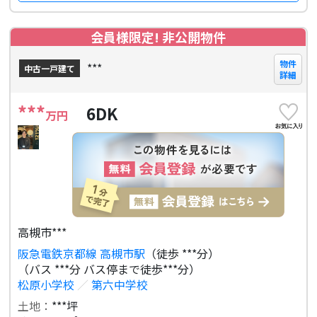
会員様限定! 非公開物件
物件
***
中古一戸建て
詳細
***
6DK
万円
高槻市***
阪急電鉄京都線 高槻市駅
（徒歩 ***分）
（バス ***分 バス停まで徒歩***分）
松原小学校
／
第六中学校
土地：
***坪