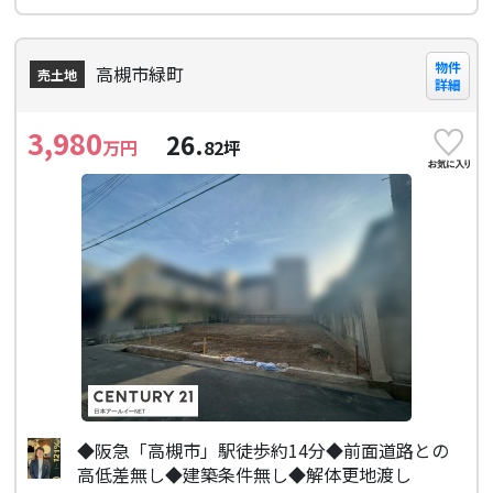
物件
高槻市緑町
売土地
詳細
3,980
26.
万円
82
坪
◆阪急「高槻市」駅徒歩約14分◆前面道路との
高低差無し◆建築条件無し◆解体更地渡し