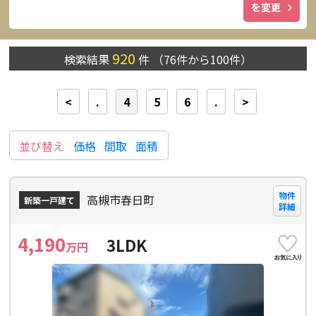
を変更
920
検索結果
件
（
76
件から
100
件）
<
.
4
5
6
.
>
並び替え
価格
間取
面積
物件
高槻市春日町
新築一戸建て
詳細
4,190
3LDK
万円