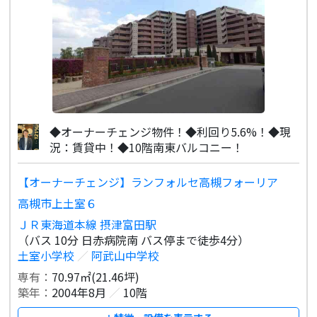
◆オーナーチェンジ物件！◆利回り5.6%！◆現
況：賃貸中！◆10階南東バルコニー！
【オーナーチェンジ】ランフォルセ高槻フォーリア
高槻市上土室６
ＪＲ東海道本線 摂津富田駅
（バス 10分 日赤病院南 バス停まで徒歩4分）
土室小学校
／
阿武山中学校
専有：
70.97㎡(21.46坪)
築年：
2004年8月
／
10階