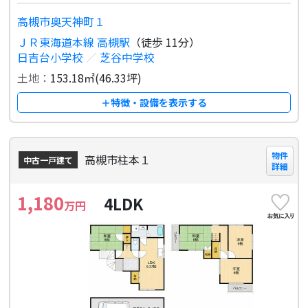
高槻市奥天神町１
ＪＲ東海道本線 高槻駅
（徒歩 11分）
日吉台小学校
／
芝谷中学校
土地：
153.18㎡(46.33坪)
＋特徴・設備を表示する
物件
高槻市柱本１
中古一戸建て
詳細
1,180
4LDK
万円