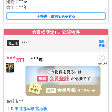
建物：
***㎡
築年：
***年
＋特徴・設備を表示する
会員様限定! 非公開物件
物件
***
売土地
詳細
***
***
万円
坪
高槻市***
ＪＲ東海道本線 高槻駅