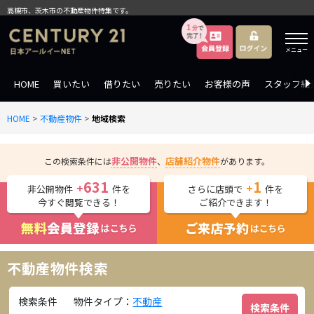
高槻市、茨木市の不動産物件特集です。
メニュー
HOME
買いたい
借りたい
売りたい
お客様の声
スタッフ紹
HOME
>
不動産物件
>
地域検索
非公開物件
店舗紹介物件
この検索条件には
、
があります。
631
1
+
+
非公開物件
件を
さらに店頭で
件を
今すぐ閲覧できる！
ご紹介できます！
不動産物件検索
検索条件
物件タイプ：
不動産
検索条件