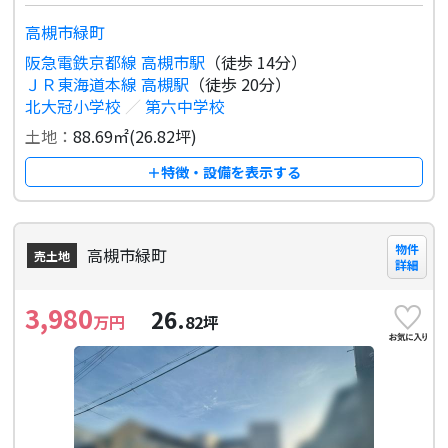
高槻市緑町
阪急電鉄京都線 高槻市駅
（徒歩 14分）
ＪＲ東海道本線 高槻駅
（徒歩 20分）
北大冠小学校
／
第六中学校
土地：
88.69㎡(26.82坪)
＋特徴・設備を表示する
物件
高槻市緑町
売土地
詳細
3,980
26.
万円
82
坪