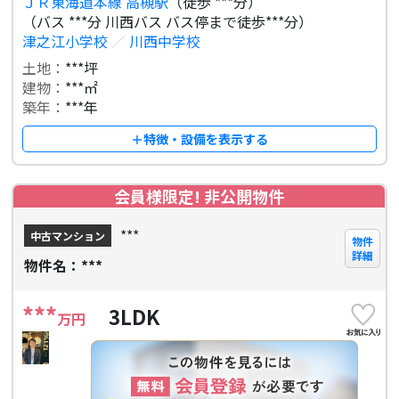
ＪＲ東海道本線 高槻駅
（徒歩 ***分）
（バス ***分 川西バス バス停まで徒歩***分）
津之江小学校
／
川西中学校
土地：
***坪
建物：
***㎡
築年：
***年
＋特徴・設備を表示する
会員様限定! 非公開物件
***
中古マンション
物件
詳細
物件名：***
***
3LDK
万円