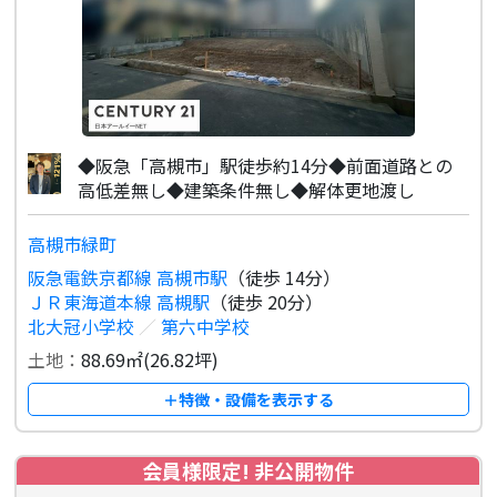
◆阪急「高槻市」駅徒歩約14分◆前面道路との
高低差無し◆建築条件無し◆解体更地渡し
高槻市緑町
阪急電鉄京都線 高槻市駅
（徒歩 14分）
ＪＲ東海道本線 高槻駅
（徒歩 20分）
北大冠小学校
／
第六中学校
土地：
88.69㎡(26.82坪)
＋特徴・設備を表示する
会員様限定! 非公開物件