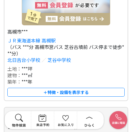
高槻市***
ＪＲ東海道本線 高槻駅
（バス ***分 高槻市営バス 芝谷古墳前 バス停まで徒歩*
**分）
北日吉台小学校
／
芝谷中学校
土地：
***坪
建物：
***㎡
築年：
***年
＋特徴・設備を表示する
高槻市道鵜町５
中古マンション
物件
詳細
エンゼルハイムリバーサイド高槻