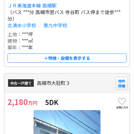
ＪＲ東海道本線 高槻駅
（バス ***分 高槻市営バス 寺谷町 バス停まで徒歩***
分）
北清水小学校
／
第九中学校
土地：
***坪
建物：
***㎡
築年：
***年
＋特徴・設備を表示する
物件
高槻市大冠町３
中古一戸建て
詳細
2,180
5DK
万円