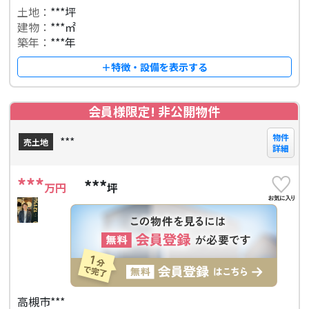
土地：
***坪
建物：
***㎡
築年：
***年
＋特徴・設備を表示する
会員様限定! 非公開物件
物件
***
売土地
詳細
***
***
万円
坪
高槻市***