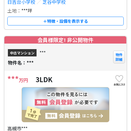
日吉台小学校
／
芝谷中学校
土地：
***坪
＋特徴・設備を表示する
会員様限定! 非公開物件
***
中古マンション
物件
詳細
物件名：***
***
3LDK
万円
高槻市***