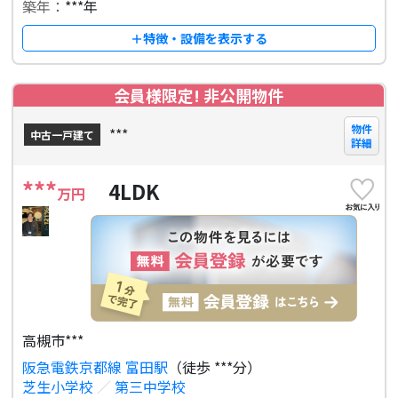
築年：
***年
＋特徴・設備を表示する
会員様限定! 非公開物件
物件
***
中古一戸建て
詳細
***
4LDK
万円
高槻市***
阪急電鉄京都線 富田駅
（徒歩 ***分）
芝生小学校
／
第三中学校