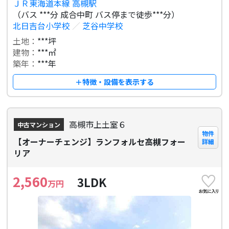
ＪＲ東海道本線 高槻駅
（バス ***分 成合中町 バス停まで徒歩***分）
北日吉台小学校
／
芝谷中学校
土地：
***坪
建物：
***㎡
築年：
***年
＋特徴・設備を表示する
高槻市上土室６
中古マンション
物件
【オーナーチェンジ】ランフォルセ高槻フォー
詳細
リア
2,560
3LDK
万円