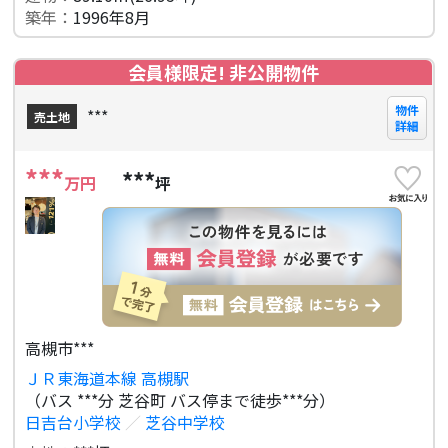
築年：
1996年8月
会員様限定! 非公開物件
物件
***
売土地
詳細
***
***
万円
坪
高槻市***
ＪＲ東海道本線 高槻駅
（バス ***分 芝谷町 バス停まで徒歩***分）
日吉台小学校
／
芝谷中学校