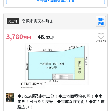
＋特徴・設備を表示する
物件
高槻市奥天神町１
売土地
詳細
3,780
46.
万円
33
坪
◆JR高槻駅徒歩11分！◆土地面積約46坪！◆南
向き！日当たり良好！◆完成な住宅街！◆前面道
路広い！