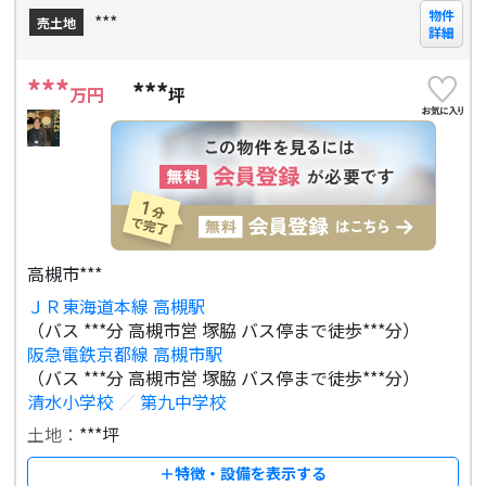
物件
***
売土地
詳細
***
***
万円
坪
高槻市***
ＪＲ東海道本線 高槻駅
（バス ***分 高槻市営 塚脇 バス停まで徒歩***分）
阪急電鉄京都線 高槻市駅
（バス ***分 高槻市営 塚脇 バス停まで徒歩***分）
清水小学校
／
第九中学校
土地：
***坪
＋特徴・設備を表示する