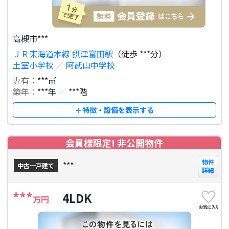
高槻市***
ＪＲ東海道本線 摂津富田駅
（徒歩 ***分）
土室小学校
／
阿武山中学校
専有：
***㎡
築年：
***年
／
***階
＋特徴・設備を表示する
会員様限定! 非公開物件
物件
***
中古一戸建て
詳細
***
4LDK
万円