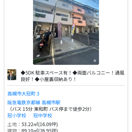
◆5DK 駐車スペース有！◆両面バルコニー！通風
良好！◆小屋裏収納あり！
高槻市大冠町３
阪急電鉄京都線 高槻市駅
（バス 15分 東和町 バス停まで徒歩2分）
冠小学校
／
冠中学校
土地：
53.22㎡(16.09坪)
建物：
89.10㎡(26.95坪)