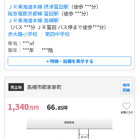
ＪＲ東海道本線 摂津富田駅
（徒歩 ***分）
阪急電鉄京都線 富田駅
（徒歩 ***分）
ＪＲ東海道本線 高槻駅
（バス ***分 ＪＲ富田 バス停まで徒歩***分）
赤大路小学校
／
第四中学校
専有：
***㎡
築年：
***年
／
***階
＋特徴・設備を表示する
物件
高槻市郡家新町
売土地
詳細
1,340
66.
万円
85
坪