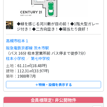
◆緑を感じる河川敷が目の前！◆1階大型ガレー
ジ付き！◆二方向空き！◆陽当たり良好！
高槻市柱本１
阪急電鉄京都線 茨木市駅
（バス 16分 柱本営業所前 バス停まで徒歩7分）
柱本小学校
／
第七中学校
土地：
61.11㎡(18.48坪)
建物：
112.31㎡(33.97坪)
築年：
1988年7月
＋特徴・設備を表示する
会員様限定! 非公開物件