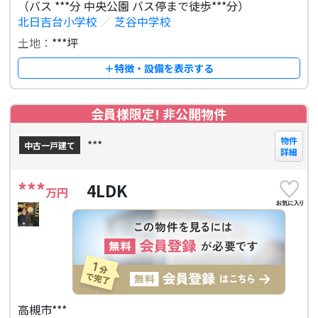
（バス ***分 中央公園 バス停まで徒歩***分）
北日吉台小学校
／
芝谷中学校
土地：
***坪
＋特徴・設備を表示する
会員様限定! 非公開物件
物件
***
中古一戸建て
詳細
***
4LDK
万円
高槻市***