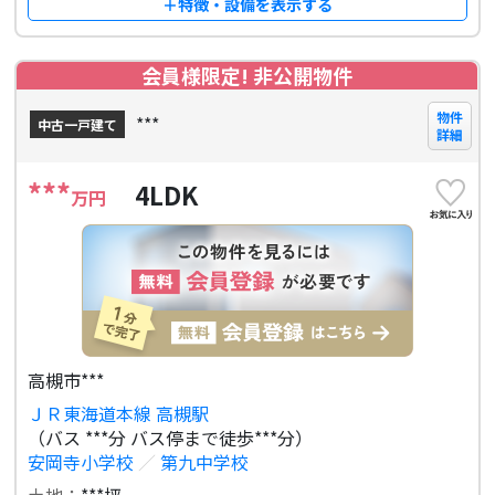
＋特徴・設備を表示する
会員様限定! 非公開物件
物件
***
中古一戸建て
詳細
***
4LDK
万円
高槻市***
ＪＲ東海道本線 高槻駅
（バス ***分 バス停まで徒歩***分）
安岡寺小学校
／
第九中学校