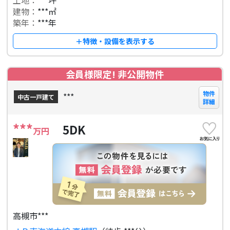
土地：
***坪
建物：
***㎡
築年：
***年
＋特徴・設備を表示する
会員様限定! 非公開物件
物件
***
中古一戸建て
詳細
***
5DK
万円
高槻市***