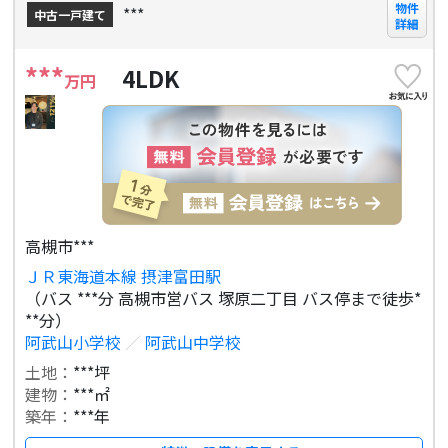
物件
***
中古一戸建て
詳細
***
4LDK
万円
高槻市***
ＪＲ東海道本線 摂津富田駅
（バス ***分 高槻市営バス 塚原二丁目 バス停まで徒歩*
**分）
阿武山小学校
／
阿武山中学校
土地：
***坪
建物：
***㎡
築年：
***年