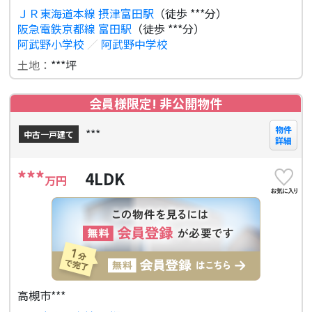
ＪＲ東海道本線 摂津富田駅
（徒歩 ***分）
阪急電鉄京都線 富田駅
（徒歩 ***分）
阿武野小学校
／
阿武野中学校
土地：
***坪
会員様限定! 非公開物件
物件
***
中古一戸建て
詳細
***
4LDK
万円
高槻市***