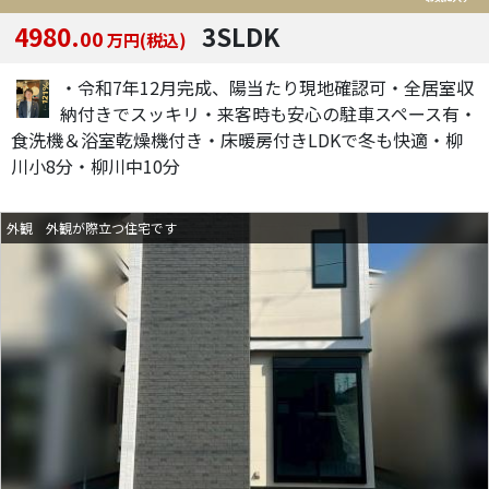
4980.
3SLDK
00
万円(税込)
・令和7年12月完成、陽当たり現地確認可・全居室収
納付きでスッキリ・来客時も安心の駐車スペース有・
食洗機＆浴室乾燥機付き・床暖房付きLDKで冬も快適・柳
川小8分・柳川中10分
外観 外観が際立つ住宅です