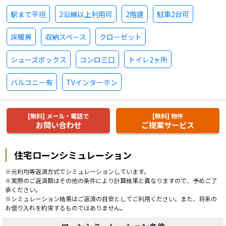
駅まで平坦
2沿線以上利用可
2階建
駐車2台可
床暖房
収納スペース
クローゼット
シューズボックス
コンロ三口
トイレ2ヶ所
バルコニー有
TVインターホン
[無料] メール・電話で
[無料] 物件
お問い合わせ
ご提案サービス
住宅ローンシミュレーション
※元利均等返済方式でシミュレーションしています。
※実際のご返済額はその他の条件により計算結果と異なりますので、予めご了
承ください。
※シミュレーション結果はご返済の目安としてご利用ください。また、将来の
お借り入れを約束するものではありません。