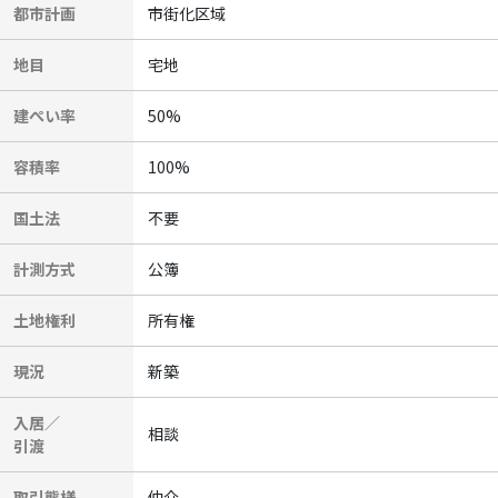
都市計画
市街化区域
地目
宅地
建ぺい率
50%
容積率
100%
国土法
不要
計測方式
公簿
土地権利
所有権
現況
新築
入居／
相談
引渡
取引態様
仲介