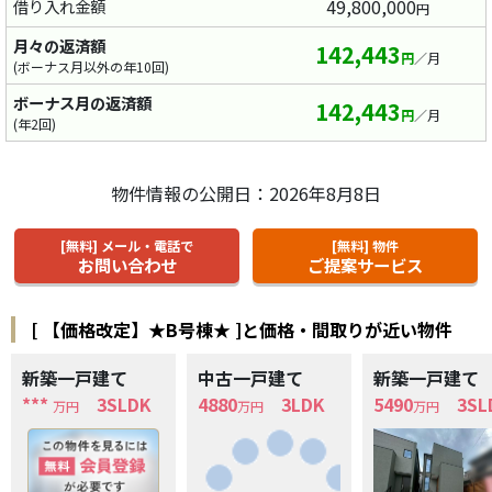
49,800,000
借り入れ金額
円
月々の返済額
142,443
円
／月
(ボーナス月以外の年10回)
ボーナス月の返済額
142,443
円
／月
(年2回)
物件情報の公開日：2026年8月8日
[無料] メール・電話で
[無料] 物件
お問い合わせ
ご提案サービス
[
【価格改定】★B号棟★
]
と価格・間取りが近い物件
新築一戸建て
中古一戸建て
新築一戸建て
***
3SLDK
4880
3LDK
5490
3SL
万円
万円
万円