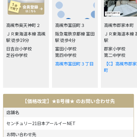
高槻市奥天神町２
高槻市富田町３
高槻市郡家本町
ＪＲ東海道本線 高槻
阪急電鉄京都線 富田
ＪＲ東海道本線 
駅 徒歩19分
駅 徒歩4分
駅
日吉台小学校
富田小学校
郡家小学校
芝谷中学校
第四中学校
第二中学校
高槻市富田町３丁目
【C】高槻市郡家
町
【価格改定】★B号棟★
のお問い合わせ先
店舗名
センチュリー21日本アールイーNET
お問い合わせ先