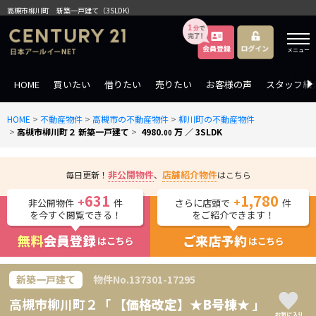
高槻市柳川町 新築一戸建て（3SLDK）
メニュー
HOME
買いたい
借りたい
売りたい
お客様の声
スタッフ紹
HOME
>
不動産物件
>
高槻市の不動産物件
>
柳川町の不動産物件
>
高槻市柳川町２ 新築一戸建て
>
4980.
万 ／ 3SLDK
00
非公開物件
店舗紹介物件
毎日更新！
、
はこちら
631
1,780
+
+
非公開物件
件
さらに店頭で
件
を今すぐ閲覧できる！
をご紹介できます！
新築一戸建て
物件No.
137301-17295
高槻市柳川町２
「
【価格改定】★B号棟★
」