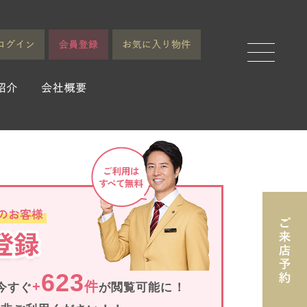
623
+
件
今すぐ
が閲覧可能に！