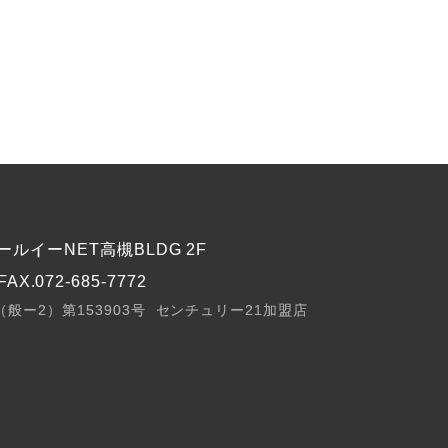
ルイーNET高槻BLDG 2F
FAX.072-685-7772
般ー2）第153903号
センチュリー21加盟店