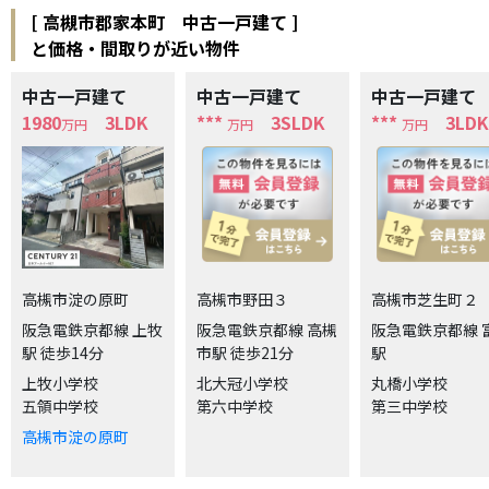
[
高槻市郡家本町 中古一戸建て
]
と価格・間取りが近い物件
中古一戸建て
中古一戸建て
中古一戸建て
1980
3LDK
***
3SLDK
***
3LDK
万円
万円
万円
高槻市淀の原町
高槻市野田３
高槻市芝生町２
阪急電鉄京都線 上牧
阪急電鉄京都線 高槻
阪急電鉄京都線 
駅 徒歩14分
市駅 徒歩21分
駅
上牧小学校
北大冠小学校
丸橋小学校
五領中学校
第六中学校
第三中学校
高槻市淀の原町