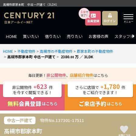
高槻市郡家本町 中古一戸建て（3LDK）
メニュー
HOME
買いたい
借りたい
売りたい
お客様の声
スタッフ紹
HOME
>
不動産物件
>
高槻市の不動産物件
>
郡家本町の不動産物件
>
高槻市郡家本町 中古一戸建て
>
2380.
万 ／ 3LDK
00
非公開物件
店舗紹介物件
毎日更新！
、
はこちら
623
1,780
+
+
非公開物件
件
さらに店頭で
件
を今すぐ閲覧できる！
をご紹介できます！
中古一戸建て
物件No.
137301-17511
高槻市郡家本町