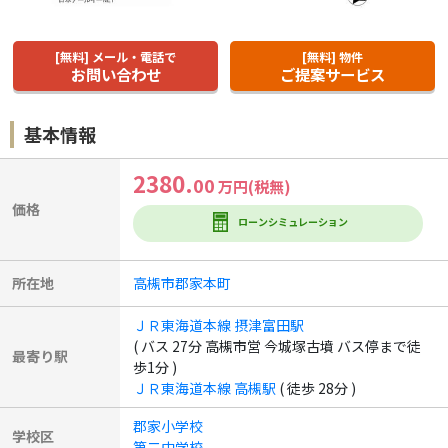
[無料] メール・電話で
[無料] 物件
お問い合わせ
ご提案サービス
基本情報
2380.
00
万円(税無)
価格
ローンシミュレーション
所在地
高槻市郡家本町
ＪＲ東海道本線 摂津富田駅
( バス 27分 高槻市営 今城塚古墳 バス停まで徒
最寄り駅
歩1分 )
ＪＲ東海道本線 高槻駅
( 徒歩 28分 )
郡家小学校
学校区
第二中学校