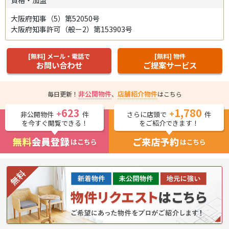
大阪府知事（5）第52050号
大阪府知事許可（般ー2）第153903号
[無料] メール・電話で
[無料] 物件
お問い合わせ
ご提案サービス
非公開物件
店舗紹介物件
毎日更新！
、
はこちら
623
1,780
+
+
非公開物件
件
さらに店頭で
件
を今すぐ閲覧できる！
をご紹介できます！