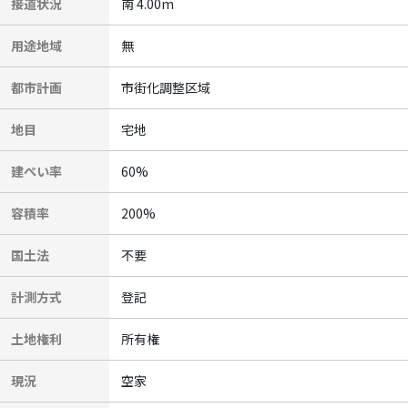
接道状況
南 4.00m
用途地域
無
都市計画
市街化調整区域
地目
宅地
建ぺい率
60%
容積率
200%
国土法
不要
計測方式
登記
土地権利
所有権
現況
空家