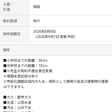
入居／
相談
引渡
取引態様
仲介
2026年8月8日
物件掲載日
（2026年9月7日 更新予定）
備考
■小学校までの距離：363ｍ
■中学校までの距離：791ｍ
■※売主の契約不適合責任免責
※増築未登記部分有り
※市街化調整区域内のため、原則として開発行為及び建築物の建築
はできません
■ガス：都市ガス
■水道：公営水道
■汚水：公共下水