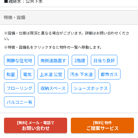
■雑排水：公共下水
特徴・設備
※設備・仕様は現況と異なる場合がございます。詳細はお問い合わせくださ
い。
※特徴・設備名をクリックすると物件の一覧へ移動します。
閑静な住宅地
南側道路面す
2階建
日当り良好
和室
電気
上水道 公営
汚水 下水道
都市ガス
フローリング
収納スペース
シューズボックス
バルコニー有
[無料] メール・電話で
[無料] 物件
お問い合わせ
ご提案サービス