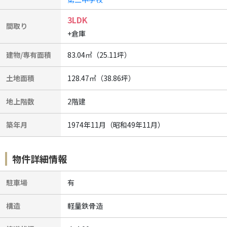
3LDK
間取り
+倉庫
建物/専有面積
83.04㎡（25.11坪）
土地面積
128.47㎡（38.86坪）
地上階数
2階建
築年月
1974年11月（昭和49年11月）
物件詳細情報
駐車場
有
構造
軽量鉄骨造