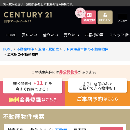
茨木駅から近い、建築条件無し不動産の物件特集です。
メニュー
HOME
買いたい
借りたい
売りたい
お客様の声
スタッフ紹
HOME
>
不動産物件
>
沿線・駅検索
>
ＪＲ東海道本線の不動産物件
>
茨木駅の不動産物件
非公開物件
この検索条件には
があります。
11
+
非公開物件
件を
さらに店頭のみで
ご紹介できる物件も！
今すぐ閲覧できる！
不動産物件検索