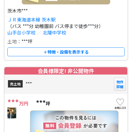
茨木市***
ＪＲ東海道本線 茨木駅
（バス ***分 幼稚園前 バス停まで徒歩***分）
山手台小学校
／
北陵中学校
土地：
***坪
＋特徴・設備を表示する
会員様限定! 非公開物件
物件
***
売土地
詳細
***
***
万円
坪