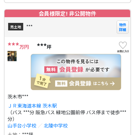
会員様限定! 非公開物件
物件
***
売土地
詳細
***
***
万円
坪
茨木市***
ＪＲ東海道本線 茨木駅
（バス ***分 阪急バス 緑地公園前停 バス停まで徒歩***
分）
山手台小学校
／
北陵中学校
土地：
***坪