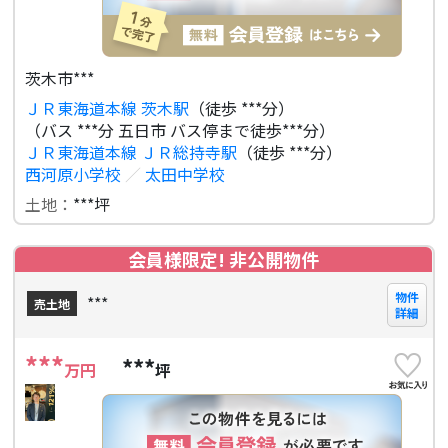
茨木市***
ＪＲ東海道本線 茨木駅
（徒歩 ***分）
（バス ***分 五日市 バス停まで徒歩***分）
ＪＲ東海道本線 ＪＲ総持寺駅
（徒歩 ***分）
西河原小学校
／
太田中学校
土地：
***坪
会員様限定! 非公開物件
物件
***
売土地
詳細
***
***
万円
坪