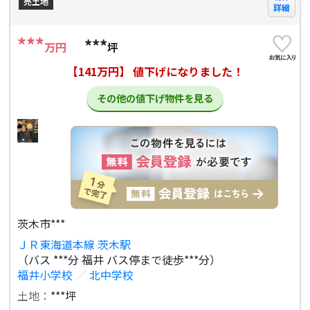
***
売土地
詳細
***
***
万円
坪
【141万円】 値下げになりました！
その他の値下げ物件を見る
茨木市***
ＪＲ東海道本線 茨木駅
（バス ***分 福井 バス停まで徒歩***分）
福井小学校
／
北中学校
土地：
***坪