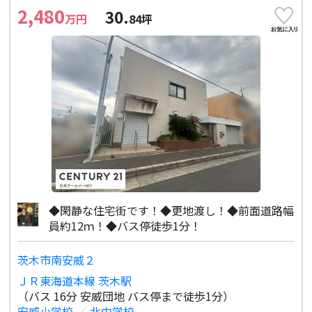
2,480
30.
万円
84
坪
◆閑静な住宅街です！◆更地渡し！◆前面道路幅
員約12ｍ！◆バス停徒歩1分！
茨木市南安威２
ＪＲ東海道本線 茨木駅
（バス 16分 安威団地 バス停まで徒歩1分）
安威小学校
／
北中学校