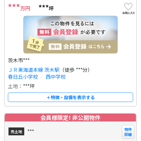
***
***
万円
坪
茨木市***
ＪＲ東海道本線 茨木駅
（徒歩 ***分）
春日丘小学校
／
西中学校
土地：
***坪
＋特徴・設備を表示する
会員様限定! 非公開物件
物件
***
売土地
詳細