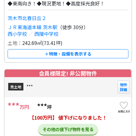
◆東南向き！◆現況更地！◆高度採光良好！
茨木市北春日丘２
ＪＲ東海道本線 茨木駅
（徒歩 30分）
西小学校
／
西陵中学校
土地：
242.69㎡(73.41坪)
＋特徴・設備を表示する
会員様限定! 非公開物件
物件
***
売土地
詳細
***
***
万円
坪
【100万円】 値下げになりました！
その他の値下げ物件を見る