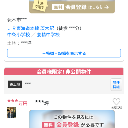
茨木市***
ＪＲ東海道本線 茨木駅
（徒歩 ***分）
中条小学校
／
養精中学校
土地：
***坪
＋特徴・設備を表示する
会員様限定! 非公開物件
物件
***
売土地
詳細
***
***
万円
坪