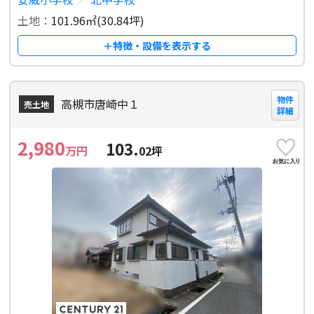
土地：
101.96㎡(30.84坪)
＋特徴・設備を表示する
物件
高槻市唐崎中１
売土地
詳細
2,980
103.
万円
02
坪