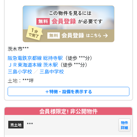
茨木市***
阪急電鉄京都線 総持寺駅
（徒歩 ***分）
ＪＲ東海道本線 茨木駅
（徒歩 ***分）
三島小学校
／
三島中学校
土地：
***坪
＋特徴・設備を表示する
会員様限定! 非公開物件
物件
***
売土地
詳細