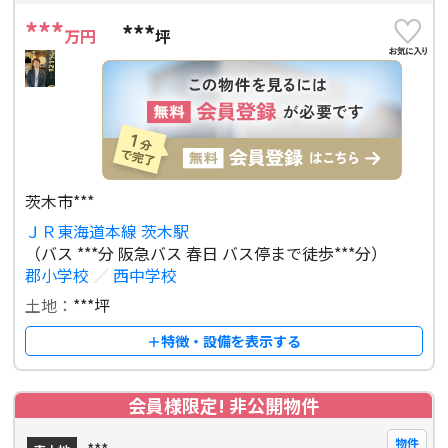
***
***
万円
坪
茨木市***
ＪＲ東海道本線 茨木駅
（バス ***分 阪急バス 春日 バス停まで徒歩***分）
郡小学校
／
西中学校
土地：
***坪
＋特徴・設備を表示する
会員様限定! 非公開物件
物件