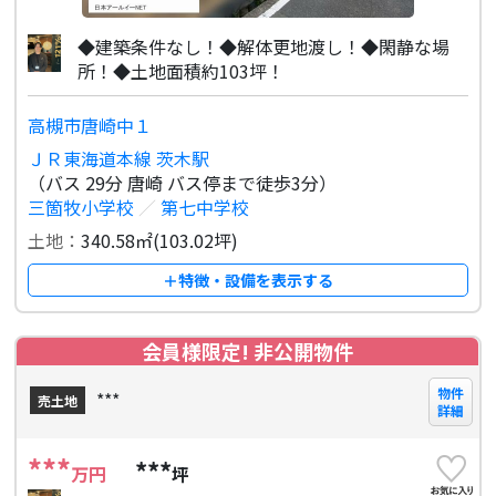
◆建築条件なし！◆解体更地渡し！◆閑静な場
所！◆土地面積約103坪！
高槻市唐崎中１
ＪＲ東海道本線 茨木駅
（バス 29分 唐崎 バス停まで徒歩3分）
三箇牧小学校
／
第七中学校
土地：
340.58㎡(103.02坪)
＋特徴・設備を表示する
会員様限定! 非公開物件
物件
***
売土地
詳細
***
***
万円
坪