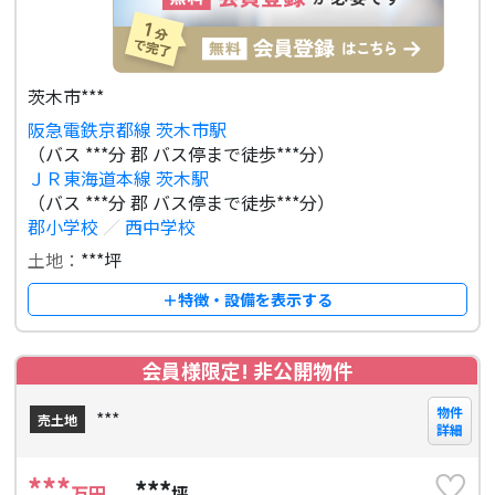
茨木市***
阪急電鉄京都線 茨木市駅
（バス ***分 郡 バス停まで徒歩***分）
ＪＲ東海道本線 茨木駅
（バス ***分 郡 バス停まで徒歩***分）
郡小学校
／
西中学校
土地：
***坪
＋特徴・設備を表示する
会員様限定! 非公開物件
物件
***
売土地
詳細
***
***
万円
坪