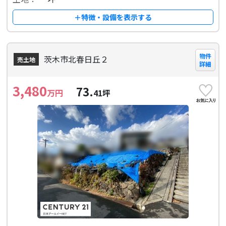
＋特徴・設備を表示する
物件
茨木市北春日丘２
売土地
詳細
3,480
73.
万円
41
坪