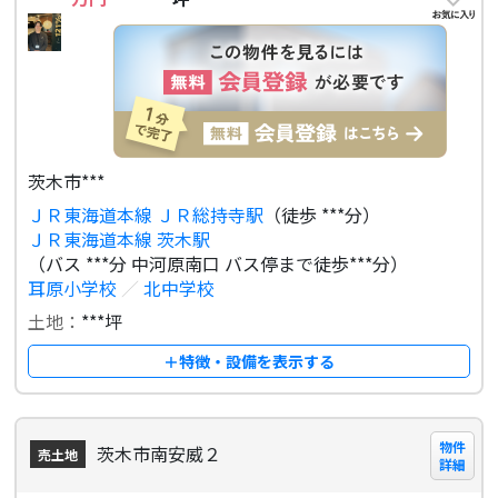
茨木市***
ＪＲ東海道本線 ＪＲ総持寺駅
（徒歩 ***分）
ＪＲ東海道本線 茨木駅
（バス ***分 中河原南口 バス停まで徒歩***分）
耳原小学校
／
北中学校
土地：
***坪
＋特徴・設備を表示する
物件
茨木市南安威２
売土地
詳細