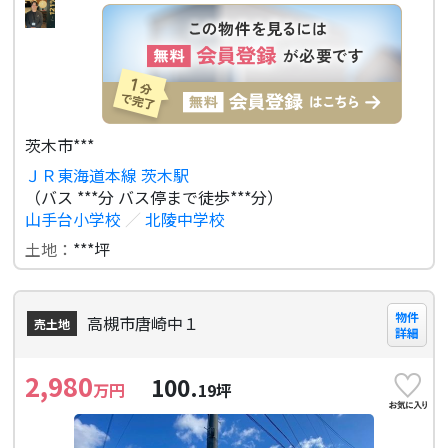
茨木市***
ＪＲ東海道本線 茨木駅
（バス ***分 バス停まで徒歩***分）
山手台小学校
／
北陵中学校
土地：
***坪
物件
高槻市唐崎中１
売土地
詳細
2,980
100.
万円
19
坪