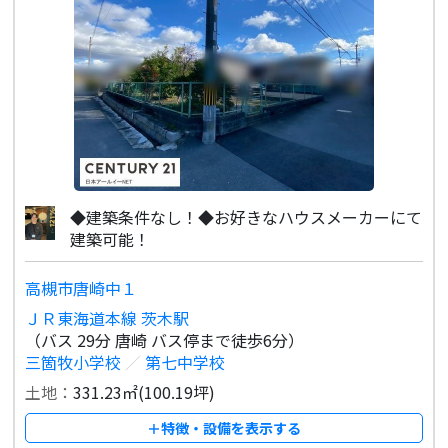
◆建築条件なし！◆お好きなハウスメーカーにて
建築可能！
高槻市唐崎中１
ＪＲ東海道本線 茨木駅
（バス 29分 唐崎 バス停まで徒歩6分）
三箇牧小学校
／
第七中学校
土地：
331.23㎡(100.19坪)
＋特徴・設備を表示する