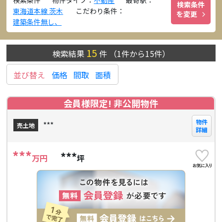
検索条件
物件タイプ：
不動産
最寄駅：
検索条件
東海道本線 茨木
こだわり条件：
を変更
建築条件無し、
15
検索結果
件
（
1
件から
15
件）
並び替え
価格
間取
面積
会員様限定! 非公開物件
物件
***
売土地
詳細
***
***
万円
坪